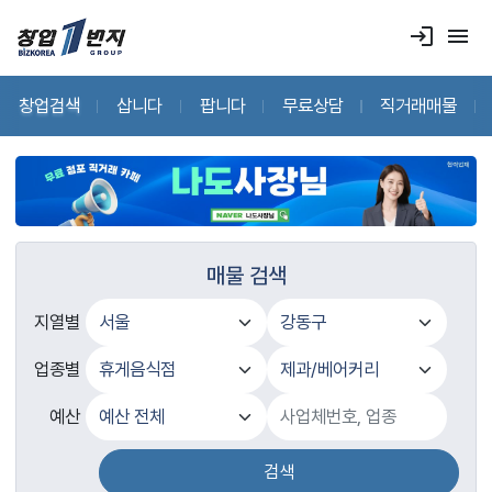
login
menu
창업검색
삽니다
팝니다
무료상담
직거래매물
매물 검색
지열별
업종별
예산
검색