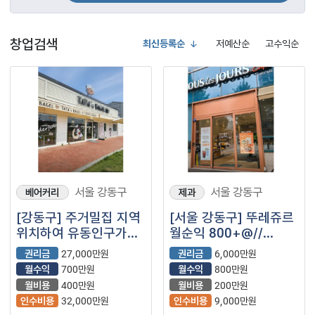
창업검색
최신등록순
저예산순
고수익순
서울 강동구
서울 강동구
베어커리
제과
[강동구] 주거밀집 지역
[서울 강동구] 뚜레쥬르
위치하여 유동인구가
월순익 800+@//
많으며 월매출
번화가상권 메인
권리금
27,000만원
권리금
6,000만원
고수익으로 나오는
월수익
700만원
월수익
800만원
베이글 전문점
월비용
400만원
월비용
200만원
매장입니다^^
인수비용
32,000만원
인수비용
9,000만원