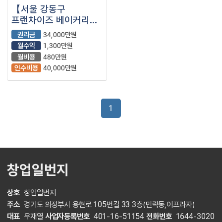
【서울 강동구
프랜차이즈 베이커리】
고수익 초메인
권리금
34,000만원
월수익
1,300만원
월비용
480만원
인수비용
40,000만원
1
창업일번지
상호
창업일번지
주소
경기도 의정부시 용현로 105번길 33 3층(민락동,이프라자)
대표
우재열
사업자등록번호
401-16-51154
전화번호
1644-3020