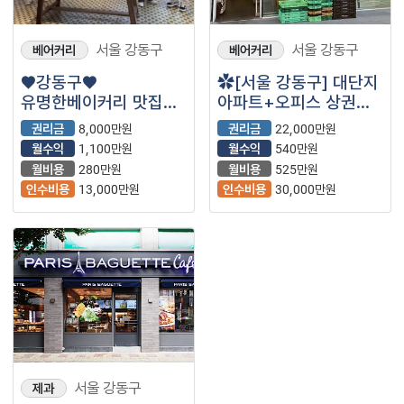
서울 강동구
서울 강동구
베어커리
베어커리
♥강동구♥
✿[서울 강동구] 대단지
유명한베이커리 맛집♥
아파트+오피스 상권
수익1100만♥
뚜레주르 매장✿
권리금
8,000만원
권리금
22,000만원
베이커리창업/
월수익
1,100만원
월수익
540만원
여성창업/오토운영
월비용
280만원
월비용
525만원
인수비용
13,000만원
인수비용
30,000만원
서울 강동구
제과