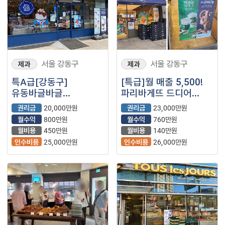
서울 강동구
서울 강동구
제과
제과
특A급[강동구]
[특급]월 매출 5,500!
유동바글바글
파리바게뜨 드디어
파리바게트 오토!
나왔습니다.
권리금
20,000만원
권리금
23,000만원
월수익
800만원
월수익
760만원
월비용
450만원
월비용
140만원
인수비용
25,000만원
인수비용
26,000만원