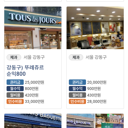
서울 강동구
서울 강동구
제과
제과
강동구) 뚜레쥬르
순익800
권리금
25,000만원
권리금
20,000만원
월수익
800만원
월수익
900만원
월비용
420만원
월비용
430만원
인수비용
33,000만원
인수비용
28,000만원