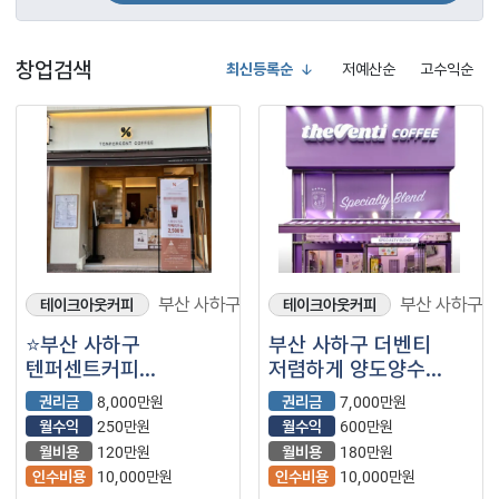
창업검색
최신등록순
저예산순
고수익순
부산 사하구
부산 사하구
테이크아웃커피
테이크아웃커피
⭐부산 사하구
부산 사하구 더벤티
텐퍼센트커피
저렴하게 양도양수
테이크아웃 전문점으로
나왔습니다!
권리금
8,000만원
권리금
7,000만원
풀오토운영,
월수익
250만원
월수익
600만원
월매출2500만원
월비용
120만원
월비용
180만원
나오는 매장입니다.
인수비용
10,000만원
인수비용
10,000만원