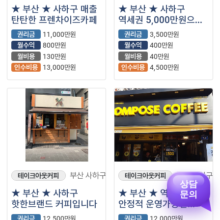
★ 부산 ★ 사하구 매출
★ 부산 ★ 사하구
탄탄한 프렌차이즈카페
역세권 5,000만원으로
창업하기
권리금
11,000만원
권리금
3,500만원
월수익
800만원
월수익
400만원
월비용
130만원
월비용
40만원
인수비용
13,000만원
인수비용
4,500만원
부산 사하구
부산 사하구
테이크아웃커피
테이크아웃커피
상담
★ 부산 ★ 사하구
★ 부산 ★ 역세권
문의
핫한브랜드 커피입니다
안정적 운영가능한
프렌차이즈 카페
권리금
12,500만원
권리금
12,000만원