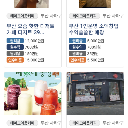
부산 사하구
부산 사하구
테이크아웃커피
테이크아웃커피
부산 요즘 핫한 디저트
부산 1인운영 소액창업
카페 디저트 39
수익쏠쏠한 매장
깔끔하게 운영하는 매장
권리금
12,000만원
권리금
5,000만원
저렴한 권리로
월수익
700만원
월수익
700만원
나왔습니다.
월비용
150만원
월비용
35만원
인수비용
15,000만원
인수비용
5,500만원
부산 사하구
부산 사하구
테이크아웃커피
테이크아웃커피