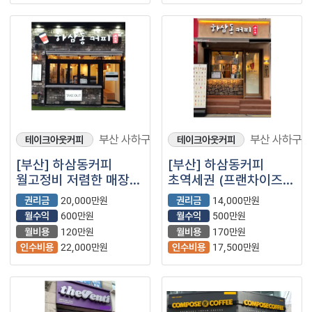
부산 사하구
부산 사하구
테이크아웃커피
테이크아웃커피
[부산] 하삼동커피
[부산] 하삼동커피
월고정비 저렴한 매장
초역세권 (프랜차이즈/
(프랜차이즈/저가커피/
카페/저가커피)
권리금
20,000만원
권리금
14,000만원
카페)
월수익
600만원
월수익
500만원
월비용
120만원
월비용
170만원
인수비용
22,000만원
인수비용
17,500만원