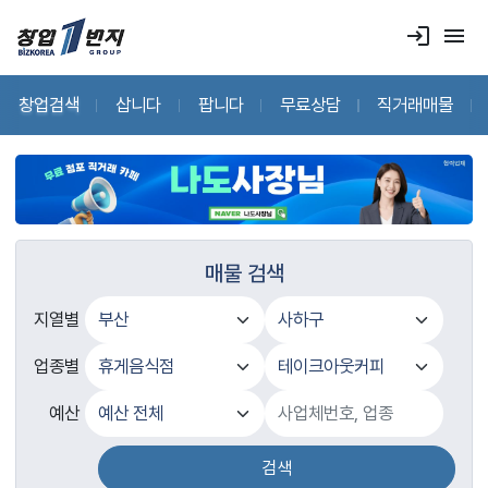
login
menu
창업검색
삽니다
팝니다
무료상담
직거래매물
매물 검색
지열별
업종별
예산
검색