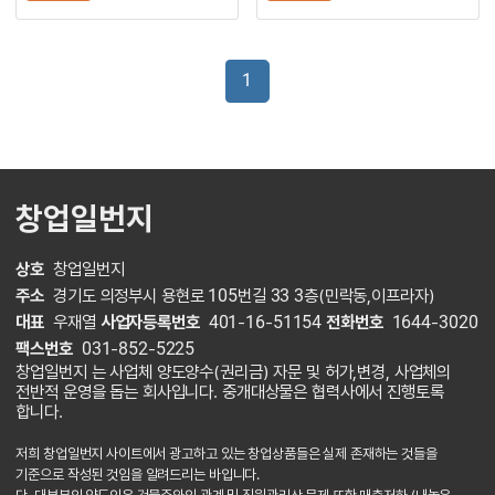
1
창업일번지
상호
창업일번지
주소
경기도 의정부시 용현로 105번길 33 3층(민락동,이프라자)
대표
우재열
사업자등록번호
401-16-51154
전화번호
1644-3020
팩스번호
031-852-5225
창업일번지 는 사업체 양도양수(권리금) 자문 및 허가,변경, 사업체의
전반적 운영을 돕는 회사입니다. 중개대상물은 협력사에서 진행토록
합니다.
저희 창업일번지 사이트에서 광고하고 있는 창업상품들은 실제 존재하는 것들을
기준으로 작성된 것임을 알려드리는 바입니다.