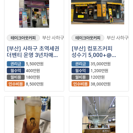
부산 사하구
부산 사하구
테이크아웃커피
테이크아웃커피
[부산] 사하구 초역세권
[부산] 컴포즈커피
더벤티 운영 3년차매장
성수기 5,000+@
(프랜차이즈/저가커피/
사하구 고매출 매장
권리금
5,500만원
권리금
35,000만원
카페)
(프랜차이즈/카페/
월수익
400만원
월수익
1,200만원
저가커피)
월비용
180만원
월비용
120만원
인수비용
8,500만원
인수비용
38,000만원