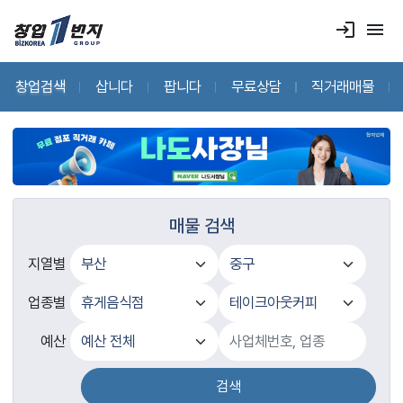
login
menu
창업검색
삽니다
팝니다
무료상담
직거래매물
매물 검색
지열별
업종별
예산
검색