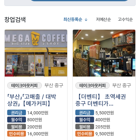
창업검색
최신등록순
저예산순
고수익순
부산 중구
부산 중구
테이크아웃커피
테이크아웃커피
「부산」「고매출 / 대박
【더벤티】 초역세권
상권」【메가커피】
중구 더벤티가
왔습니다!
권리금
14,000만원
권리금
5,500만원
월수익
800만원
월수익
400만원
월비용
200만원
월비용
205만원
인수비용
16,000만원
인수비용
9,500만원