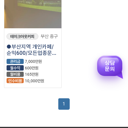
부산 중구
테이크아웃커피
●부산지역 개인카페/
순익600/모든업종문의
●
권리금
7,000만원
상담
문의
월수익
600만원
월비용
165만원
인수비용
10,000만원
1