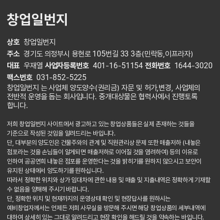
창업일번지
상호
창업일번지
주소
경기도 의정부시 용현로 105번길 33 3층(민락동,이프라자)
대표
우재열
사업자등록번호
401-16-51154
전화번호
1644-3020
팩스번호
031-852-5225
창업일번지 는 사업체 양도양수(권리금) 자문 및 허가,변경, 사업체의
전반적 운영을 돕는 회사입니다. 중개대상물은 협력사에서 진행토록
합니다.
저희 창업일번지 사이트에서 광고하고 있는 창업상품들은 실제 존재하는 것들을
기준으로 작성된 것임을 알려드리는 바입니다.
단, 대부분의 양도인은 건물주와의 관계 및 직원관리상 문제 또한 매출저하 (내놓은
점포라는 것을 손님들이 알게되면 매출저하로 이어질 것을 염려하여) 등의 이유로
인하여 공공연희 내놓은 점포를 운영한다는 것을 밝히기를 원하지 않으시고 보안이
유지된 상태에서 양도하기를 원하십니다.
따라서 정확한 위치와 상가 임대차에 관한 내용 및 매출 및 지출내역은 정확하게 기재할
수 없음을 양해해 주시기 바랍니다.
단, 정확한 위치 및 현재까지의 운영상태 확인 및 현장답사를 원하시는
예비창업자께서는 언제든 저희 사무실을 방문해 주시면 해당 창업상품의 세부내역에
대하여 상세히 있는 그대로 알려드리고 현장 확인을 해드릴 것을 약속하는 바입니다.