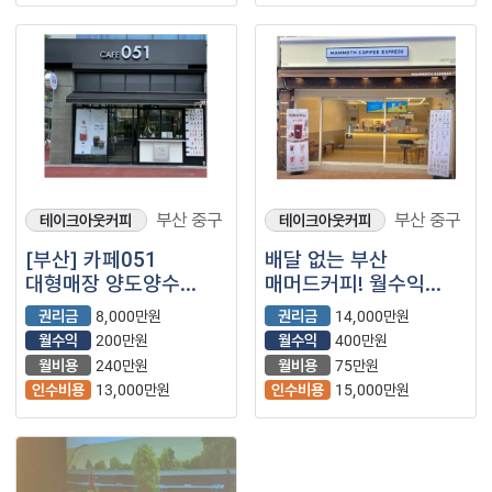
부산 중구
부산 중구
테이크아웃커피
테이크아웃커피
[부산] 카페051
배달 없는 부산
대형매장 양도양수
매머드커피! 월수익
매물입니다.
400만원대!
권리금
8,000만원
권리금
14,000만원
(프랜차이즈/저가커피/
(매머드익스프레스/
월수익
200만원
월수익
400만원
카페)
프랜차이즈/저가커피/
월비용
240만원
월비용
75만원
카페)
인수비용
13,000만원
인수비용
15,000만원