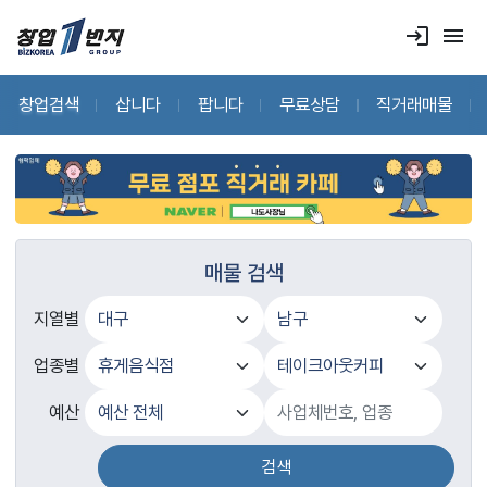
login
menu
창업검색
삽니다
팝니다
무료상담
직거래매물
매물 검색
지열별
업종별
예산
검색