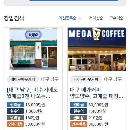
창업검색
최신등록순
저예산순
고수익순
대구 남구
대구 남구
테이크아웃커피
테이크아웃커피
[대구 남구] 비수기에도
대구 메가커피
월매출3천 나오는
양도양수, 고매출 매장!!
안정적 매장 읍천리382
풀오토 운영중!! 찐
권리금
13,000만원
권리금
33,000만원
매장을 소개합니다.
고퀄리티 매장입니다~
월수익
1,300만원
월수익
1,400만원
월비용
180만원
월비용
210만원
인수비용
33,000만원
인수비용
36,000만원