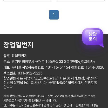
1
상담
문의
창업일번지
상호
창업일번지
주소
경기도 의정부시 용현로 105번길 33 3층(민락동,이프라자)
대표
우재열
사업자등록번호
401-16-51154
전화번호
1644-3020
팩스번호
031-852-5225
창업일번지 는 사업체 양도양수(권리금) 자문 및 허가,변경, 사업체의
전반적 운영을 돕는 회사입니다. 중개대상물은 협력사에서 진행토록
합니다.
저희 창업일번지 사이트에서 광고하고 있는 창업상품들은 실제 존재하는 것들을
기준으로 작성된 것임을 알려드리는 바입니다.
단, 대부분의 양도인은 건물주와의 관계 및 직원관리상 문제 또한 매출저하 (내놓은