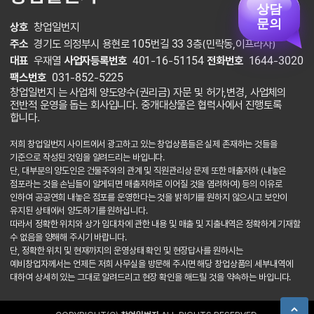
상담
문의
상호
창업일번지
주소
경기도 의정부시 용현로 105번길 33 3층(민락동,이프라자)
대표
우재열
사업자등록번호
401-16-51154
전화번호
1644-3020
팩스번호
031-852-5225
창업일번지 는 사업체 양도양수(권리금) 자문 및 허가,변경, 사업체의
전반적 운영을 돕는 회사입니다. 중개대상물은 협력사에서 진행토록
합니다.
저희 창업일번지 사이트에서 광고하고 있는 창업상품들은 실제 존재하는 것들을
기준으로 작성된 것임을 알려드리는 바입니다.
단, 대부분의 양도인은 건물주와의 관계 및 직원관리상 문제 또한 매출저하 (내놓은
점포라는 것을 손님들이 알게되면 매출저하로 이어질 것을 염려하여) 등의 이유로
인하여 공공연희 내놓은 점포를 운영한다는 것을 밝히기를 원하지 않으시고 보안이
유지된 상태에서 양도하기를 원하십니다.
따라서 정확한 위치와 상가 임대차에 관한 내용 및 매출 및 지출내역은 정확하게 기재할
수 없음을 양해해 주시기 바랍니다.
단, 정확한 위치 및 현재까지의 운영상태 확인 및 현장답사를 원하시는
예비창업자께서는 언제든 저희 사무실을 방문해 주시면 해당 창업상품의 세부내역에
대하여 상세히 있는 그대로 알려드리고 현장 확인을 해드릴 것을 약속하는 바입니다.