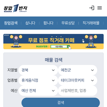
login
menu
창업검색
삽니다
팝니다
무료상담
직거래매물
매물 검색
지열별
업종별
예산
검색