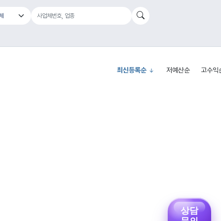
최신등록순
저예산순
고수익
상담