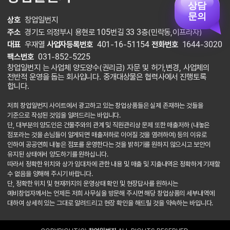
상담
문의
상호
창업일번지
주소
경기도 의정부시 용현로 105번길 33 3층(민락동,이프라자)
대표
우재열
사업자등록번호
401-16-51154
전화번호
1644-3020
팩스번호
031-852-5225
창업일번지 는 사업체 양도양수(권리금) 자문 및 허가,변경, 사업체의
전반적 운영을 돕는 회사입니다. 중개대상물은 협력사에서 진행토록
합니다.
저희 창업일번지 사이트에서 광고하고 있는 창업상품들은 실제 존재하는 것들을
기준으로 작성된 것임을 알려드리는 바입니다.
단, 대부분의 양도인은 건물주와의 관계 및 직원관리상 문제 또한 매출저하 (내놓은
점포라는 것을 손님들이 알게되면 매출저하로 이어질 것을 염려하여) 등의 이유로
인하여 공공연희 내놓은 점포를 운영한다는 것을 밝히기를 원하지 않으시고 보안이
유지된 상태에서 양도하기를 원하십니다.
따라서 정확한 위치와 상가 임대차에 관한 내용 및 매출 및 지출내역은 정확하게 기재할
수 없음을 양해해 주시기 바랍니다.
단, 정확한 위치 및 현재까지의 운영상태 확인 및 현장답사를 원하시는
예비창업자께서는 언제든 저희 사무실을 방문해 주시면 해당 창업상품의 세부내역에
대하여 상세히 있는 그대로 알려드리고 현장 확인을 해드릴 것을 약속하는 바입니다.