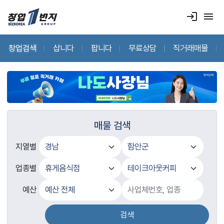
login
menu
창업검색
삽니다
팝니다
무료상담
직거래매물
매물 검색
지열별
업종별
예산
검색