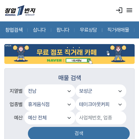
login
menu
창업검색
삽니다
팝니다
무료상담
직거래매물
매물 검색
지열별
업종별
예산
검색