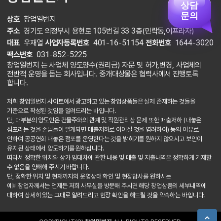
상담
문의
상호
창업일번지
주소
경기도 의정부시 용현로 105번길 33 3층(민락동,이프라자)
대표
우재열
사업자등록번호
401-16-51154
전화번호
1644-3020
팩스번호
031-852-5225
창업일번지 는 사업체 양도양수(권리금) 자문 및 허가,변경, 사업체의
전반적 운영을 돕는 회사입니다. 중개대상물은 협력사에서 진행토록
합니다.
저희 창업일번지 사이트에서 광고하고 있는 창업상품들은 실제 존재하는 것들을
기준으로 작성된 것임을 알려드리는 바입니다.
단, 대부분의 양도인은 건물주와의 관계 및 직원관리상 문제 또한 매출저하 (내놓은
점포라는 것을 손님들이 알게되면 매출저하로 이어질 것을 염려하여) 등의 이유로
인하여 공공연희 내놓은 점포를 운영한다는 것을 밝히기를 원하지 않으시고 보안이
유지된 상태에서 양도하기를 원하십니다.
따라서 정확한 위치와 상가 임대차에 관한 내용 및 매출 및 지출내역은 정확하게 기재할
수 없음을 양해해 주시기 바랍니다.
단, 정확한 위치 및 현재까지의 운영상태 확인 및 현장답사를 원하시는
예비창업자께서는 언제든 저희 사무실을 방문해 주시면 해당 창업상품의 세부내역에
대하여 상세히 있는 그대로 알려드리고 현장 확인을 해드릴 것을 약속하는 바입니다.