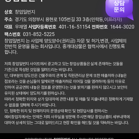
상담
문의
상호
창업일번지
주소
경기도 의정부시 용현로 105번길 33 3층(민락동,이프라자)
대표
우재열
사업자등록번호
401-16-51154
전화번호
1644-3020
팩스번호
031-852-5225
창업일번지 는 사업체 양도양수(권리금) 자문 및 허가,변경, 사업체의
전반적 운영을 돕는 회사입니다. 중개대상물은 협력사에서 진행토록
합니다.
저희 창업일번지 사이트에서 광고하고 있는 창업상품들은 실제 존재하는 것들을
기준으로 작성된 것임을 알려드리는 바입니다.
단, 대부분의 양도인은 건물주와의 관계 및 직원관리상 문제 또한 매출저하 (내놓은
점포라는 것을 손님들이 알게되면 매출저하로 이어질 것을 염려하여) 등의 이유로
인하여 공공연희 내놓은 점포를 운영한다는 것을 밝히기를 원하지 않으시고 보안이
유지된 상태에서 양도하기를 원하십니다.
따라서 정확한 위치와 상가 임대차에 관한 내용 및 매출 및 지출내역은 정확하게 기재할
수 없음을 양해해 주시기 바랍니다.
단, 정확한 위치 및 현재까지의 운영상태 확인 및 현장답사를 원하시는
예비창업자께서는 언제든 저희 사무실을 방문해 주시면 해당 창업상품의 세부내역에
대하여 상세히 있는 그대로 알려드리고 현장 확인을 해드릴 것을 약속하는 바입니다.