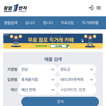
login
menu
창업검색
삽니다
팝니다
무료상담
직거래매물
매물 검색
지열별
업종별
예산
검색