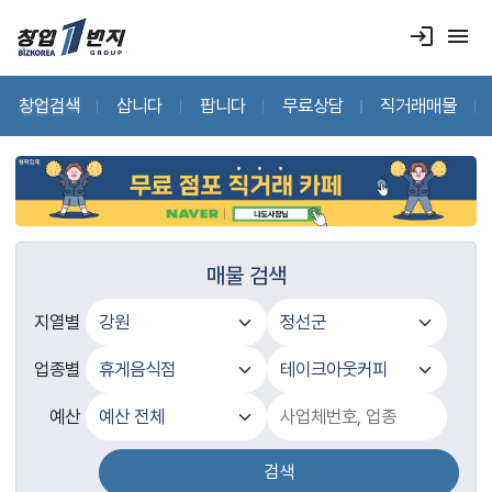
login
menu
창업검색
삽니다
팝니다
무료상담
직거래매물
매물 검색
지열별
업종별
예산
검색