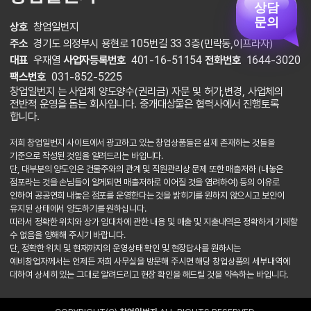
상담
문의
상호
창업일번지
주소
경기도 의정부시 용현로 105번길 33 3층(민락동,이프라자)
대표
우재열
사업자등록번호
401-16-51154
전화번호
1644-3020
팩스번호
031-852-5225
창업일번지 는 사업체 양도양수(권리금) 자문 및 허가,변경, 사업체의
전반적 운영을 돕는 회사입니다. 중개대상물은 협력사에서 진행토록
합니다.
저희 창업일번지 사이트에서 광고하고 있는 창업상품들은 실제 존재하는 것들을
기준으로 작성된 것임을 알려드리는 바입니다.
단, 대부분의 양도인은 건물주와의 관계 및 직원관리상 문제 또한 매출저하 (내놓은
점포라는 것을 손님들이 알게되면 매출저하로 이어질 것을 염려하여) 등의 이유로
인하여 공공연희 내놓은 점포를 운영한다는 것을 밝히기를 원하지 않으시고 보안이
유지된 상태에서 양도하기를 원하십니다.
따라서 정확한 위치와 상가 임대차에 관한 내용 및 매출 및 지출내역은 정확하게 기재할
수 없음을 양해해 주시기 바랍니다.
단, 정확한 위치 및 현재까지의 운영상태 확인 및 현장답사를 원하시는
예비창업자께서는 언제든 저희 사무실을 방문해 주시면 해당 창업상품의 세부내역에
대하여 상세히 있는 그대로 알려드리고 현장 확인을 해드릴 것을 약속하는 바입니다.