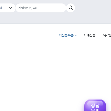
최신등록순
저예산순
고수익
상담