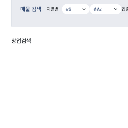
매물 검색
지열별
업
창업검색