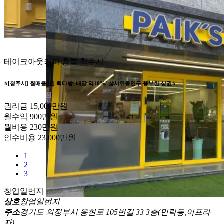
테이크아웃커피
충북 청주시
⭐️[청주시] 월매출3천 빽다방/ 배달 약10%/ 상시유동인구 풍부한 상권⭐️
권리금
15,000만원
월수익
900만원
월비용
230만원
인수비용
23,000만원
1
2
3
창업일번지
상호
창업일번지
주소
경기도 의정부시 용현로 105번길 33 3층(민락동,이프라
자)