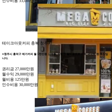
인수비용
33,000만원
테이크아웃커피
충북 청주시
⭐청주시 흥덕구 메가커피 월 5천만원 고매출, 저렴한 월비용으로 수익 극대화 된 매장입
니다.
권리금
27,000만원
월수익
29,000만원
월비용
125만원
인수비용
30,000만원