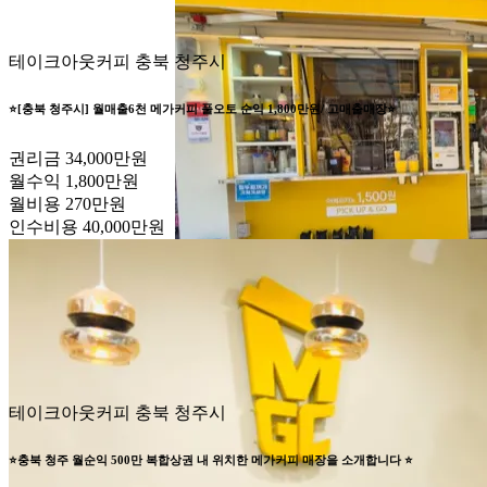
테이크아웃커피
충북 청주시
⭐️[충북 청주시] 월매출6천 메가커피 풀오토 순익 1,800만원/ 고매출매장⭐️
권리금
34,000만원
월수익
1,800만원
월비용
270만원
인수비용
40,000만원
테이크아웃커피
충북 청주시
⭐충북 청주 월순익 500만 복합상권 내 위치한 메가커피 매장을 소개합니다 ⭐