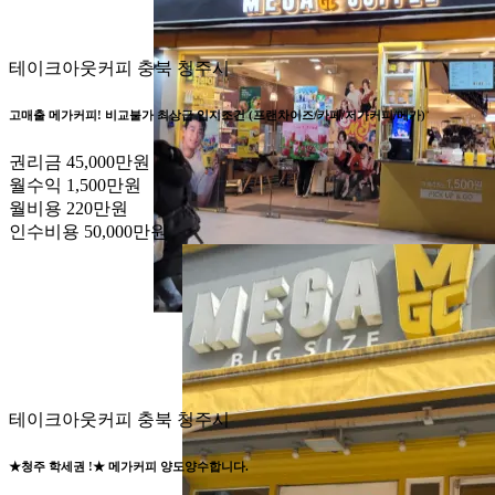
테이크아웃커피
충북 청주시
고매출 메가커피! 비교불가 최상급 입지조건 (프랜차이즈/카페/저가커피/메가)
권리금
45,000만원
월수익
1,500만원
월비용
220만원
인수비용
50,000만원
테이크아웃커피
충북 청주시
★청주 학세권 !★ 메가커피 양도양수합니다.