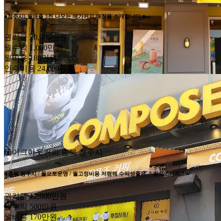
■청주시) 월매출 3천 나오는 메가커피 매장을 소개합니다.■
권리금
20,000만원
월수익
1,000만원
월비용
180만원
인수비용
24,000만원
테이크아웃커피
충북 청주시
⭐충북 청주시 / 풀오토운영 / 월고정비용 저렴해 수익성좋은 ＂컴포즈커피＂⭐
권리금
12,000만원
월수익
500만원
월비용
170만원