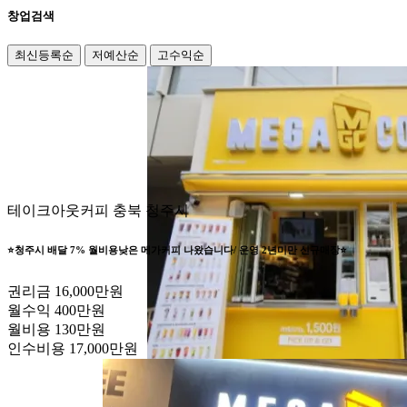
창업검색
최신등록순
저예산순
고수익순
테이크아웃커피
충북 청주시
⭐️청주시 배달 7% 월비용낮은 메가커피 나왔습니다/ 운영 2년미만 신규매장⭐️
권리금
16,000만원
월수익
400만원
월비용
130만원
인수비용
17,000만원