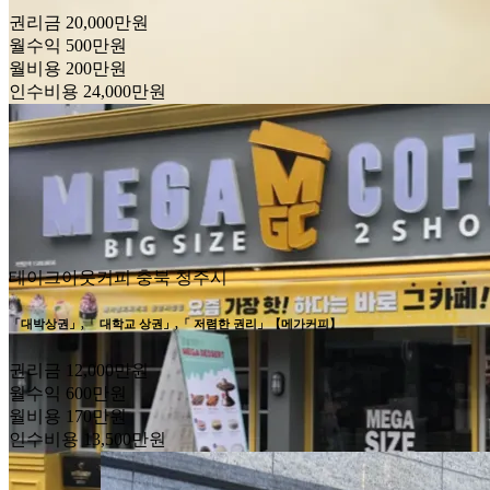
권리금
20,000만원
월수익
500만원
월비용
200만원
인수비용
24,000만원
테이크아웃커피
충북 청주시
「대박상권」,「 대학교 상권」,「 저렴한 권리」【메가커피】
권리금
12,000만원
월수익
600만원
월비용
170만원
인수비용
13,500만원