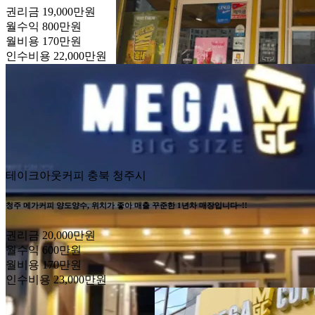
권리금
19,000만원
월수익
800만원
월비용
170만원
인수비용
22,000만원
테이크아웃커피
충북 청주시
청주 메가커피 양도양수, 위치가 좋아 매출 꾸준한 1년차 매장입니다~!!
권리금
20,000만원
월수익
600만원
월비용
170만원
인수비용
23,000만원