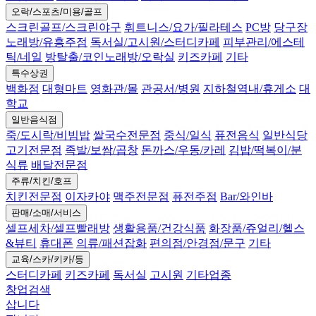
오락/스포츠/미용/골프
스크린골프/스크린야구
휘트니스/요가/필라테스
PC방
당구장
노래방/유흥주점
독서실/고시원/스터디카페
피부관리/에스테
틱/네일
방탈출/코인노래방/오락실
키즈카페
기타
특수상권
백화점
대형마트
영화관/몰
관공서/병원
지하철역내/휴게소
대
학교
일반음식점
죽/도시락/비빔밥
쌀국수전문점
중식/일식
퓨전음식
일반식당
고기전문점
족발/보쌈/곱창
돈까스/우동/카레
김밥/떡복이/분
식류
배달전문점
주류/치킨/호프
치킨전문점
이자카야
맥주전문점
퓨전주점
Bar/와인바
판매/소매/서비스
셀프세차/셀프빨래방
생활용품/건강식품
화장품/쥬얼리/헬스
&뷰티
휴대폰
의류/패션잡화
편의점/안경점/문구
기타
교육/스카/키카/등
스터디카페
키즈카페
독서실
고시원
기타업종
창업검색
삽니다