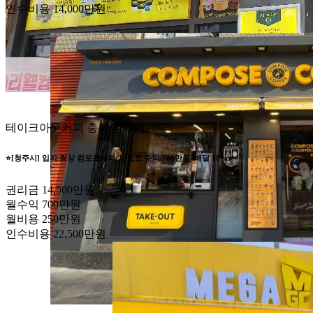
인수비용
14,000만원
테이크아웃커피
충북 청주시
⭐️[청주시] 입지 최상 컴포즈커피/ 반오토 순익 700만원/ 배달 10%⭐️
권리금
14,500만원
월수익
700만원
월비용
250만원
인수비용
22,500만원