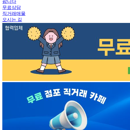
팝니다
무료상담
직거래매물
오시는 길