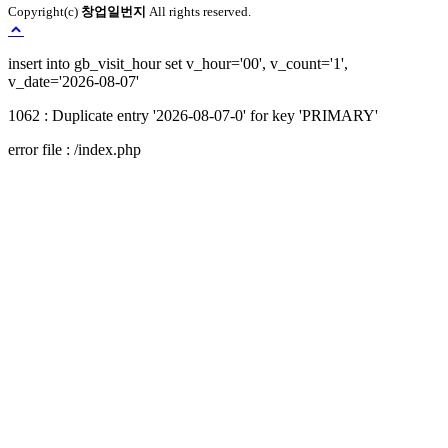
Copyright(c)
창업일번지
All rights reserved.
Loading...
insert into gb_visit_hour set v_hour='00', v_count='1',
v_date='2026-08-07'
1062 : Duplicate entry '2026-08-07-0' for key 'PRIMARY'
error file : /index.php