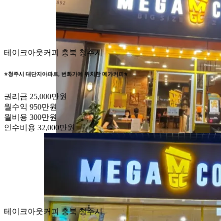
테이크아웃커피
충북 청주시
⭐️청주시 대단지아파트, 번화가에 위치한 메가커피⭐️
권리금
25,000만원
월수익
950만원
월비용
300만원
인수비용
32,000만원
테이크아웃커피
충북 청주시