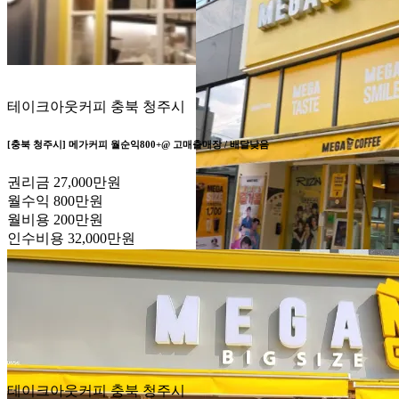
테이크아웃커피
충북 청주시
[충북 청주시] 메가커피 월순익800+@ 고매출매장 / 배달낮음
권리금
27,000만원
월수익
800만원
월비용
200만원
인수비용
32,000만원
테이크아웃커피
충북 청주시