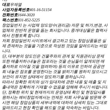
대표
우재열
사업자등록번호
401-16-51154
전화번호
1644-3020
팩스번호
031-852-5225
창업일번지 는 사업체 양도양수(권리금) 자문 및 허가,변경, 사
업체의 전반적 운영을 돕는 회사입니다. 중개대상물은 협력사
에서 진행토록 합니다.
저희 창업일번지 사이트에서 광고하고 있는 창업상품들은 실
제 존재하는 것들을 기준으로 작성된 것임을 알려드리는 바입
니다.
단, 대부분의 양도인은 건물주와의 관계 및 직원관리상 문제
또한 매출저하 (내놓은 점포라는 것을 손님들이 알게되면 매
출저하로 이어질 것을 염려하여) 등의 이유로 인하여 공공연
희 내놓은 점포를 운영한다는 것을 밝히기를 원하지 않으시고
보안이 유지된 상태에서 양도하기를 원하십니다.
따라서 정확한 위치와 상가 임대차에 관한 내용 및 매출 및 지
출내역은 정확하게 기재할 수 없음을 양해해 주시기 바랍니다.
단, 정확한 위치 및 현재까지의 운영상태 확인 및 현장답사를
원하시는 예비창업자께서는 언제든 저희 사무실을 방문해 주
시면 해당 창업상품의 세부내역에 대하여 상세히 있는 그대로
알려드리고 현장 확인을 해드릴 것을 약속하는 바입니다.