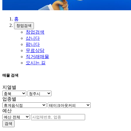
홈
창업검색
창업검색
삽니다
팝니다
무료상담
직거래매물
오시는 길
매물 검색
지열별
업종별
예산
검색