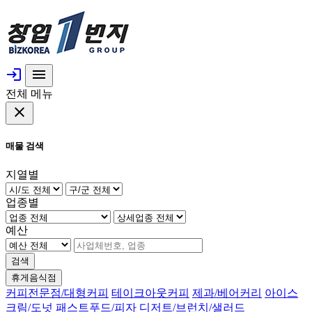
login
menu
전체 메뉴
close
매물 검색
지열별
업종별
예산
검색
휴게음식점
커피전문점/대형커피
테이크아웃커피
제과/베어커리
아이스
크림/도넛
패스트푸드/피자
디저트/브런치/샐러드