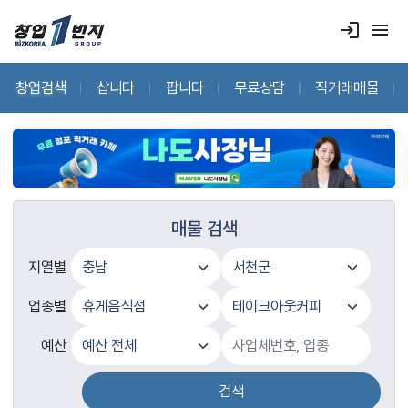
login
menu
창업검색
삽니다
팝니다
무료상담
직거래매물
매물 검색
지열별
업종별
예산
검색