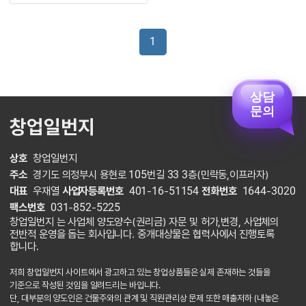
1
상담
문의
창업일번지
상호
창업일번지
주소
경기도 의정부시 용현로 105번길 33 3층(민락동,이프라자)
대표
우재열
사업자등록번호
401-16-51154
전화번호
1644-3020
팩스번호
031-852-5225
창업일번지 는 사업체 양도양수(권리금) 자문 및 허가,변경, 사업체의
전반적 운영을 돕는 회사입니다. 중개대상물은 협력사에서 진행토록
합니다.
저희 창업일번지 사이트에서 광고하고 있는 창업상품들은 실제 존재하는 것들을
기준으로 작성된 것임을 알려드리는 바입니다.
단, 대부분의 양도인은 건물주와의 관계 및 직원관리상 문제 또한 매출저하 (내놓은