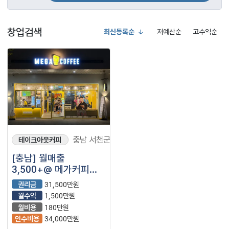
창업검색
최신등록순
저예산순
고수익순
충남 서천군
테이크아웃커피
[충남] 월매출
3,500+@ 메가커피
고수익 카페 양도양수
권리금
31,500만원
합니다
월수익
1,500만원
월비용
180만원
인수비용
34,000만원