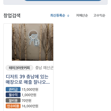
창업검색
최신등록순
저예산순
고수익순
충남 예산군
테이크아웃커피
디저트 39 충남에 있는
매장으로 매출 잘나오고
임대료 저렴해서
권리금
15,000만원
수익내기 좋은매장
월수익
1,000만원
월비용
70만원
인수비용
16,000만원