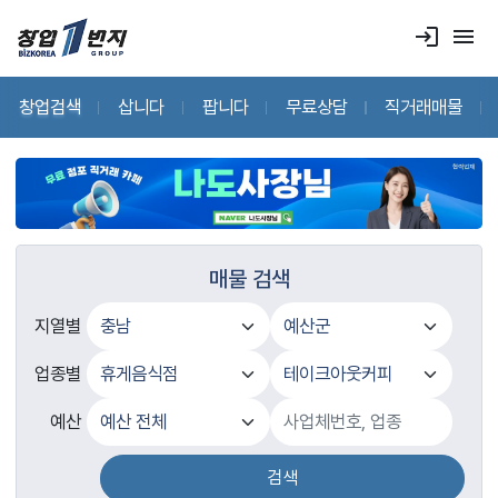
login
menu
창업검색
삽니다
팝니다
무료상담
직거래매물
매물 검색
지열별
업종별
예산
검색