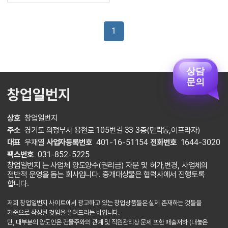
1
상담
문의
창업일번지
상호
창업일번지
주소
경기도 의정부시 용현로 105번길 33 3층(민락동,이프라자)
대표
우재열
사업자등록번호
401-16-51154
전화번호
1644-3020
팩스번호
031-852-5225
창업일번지 는 사업체 양도양수(권리금) 자문 및 허가,변경, 사업체의
전반적 운영을 돕는 회사입니다. 중개대상물은 협력사에서 진행토록
합니다.
저희 창업일번지 사이트에서 광고하고 있는 창업상품들은 실제 존재하는 것들을
기준으로 작성된 것임을 알려드리는 바입니다.
단, 대부분의 양도인은 건물주와의 관계 및 직원관리상 문제 또한 매출저하 (내놓은