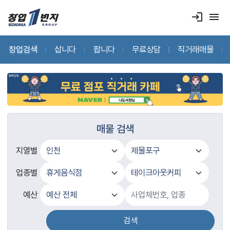
login
menu
창업검색
삽니다
팝니다
무료상담
직거래매물
매물 검색
지열별
업종별
예산
검색