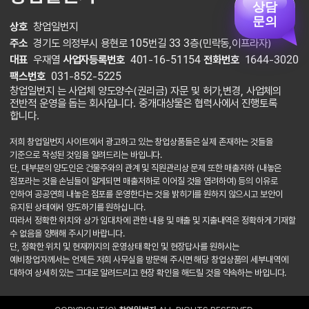
상담
문의
상호
창업일번지
주소
경기도 의정부시 용현로 105번길 33 3층(민락동,이프라자)
대표
우재열
사업자등록번호
401-16-51154
전화번호
1644-3020
팩스번호
031-852-5225
창업일번지 는 사업체 양도양수(권리금) 자문 및 허가,변경, 사업체의
전반적 운영을 돕는 회사입니다. 중개대상물은 협력사에서 진행토록
합니다.
저희 창업일번지 사이트에서 광고하고 있는 창업상품들은 실제 존재하는 것들을
기준으로 작성된 것임을 알려드리는 바입니다.
단, 대부분의 양도인은 건물주와의 관계 및 직원관리상 문제 또한 매출저하 (내놓은
점포라는 것을 손님들이 알게되면 매출저하로 이어질 것을 염려하여) 등의 이유로
인하여 공공연희 내놓은 점포를 운영한다는 것을 밝히기를 원하지 않으시고 보안이
유지된 상태에서 양도하기를 원하십니다.
따라서 정확한 위치와 상가 임대차에 관한 내용 및 매출 및 지출내역은 정확하게 기재할
수 없음을 양해해 주시기 바랍니다.
단, 정확한 위치 및 현재까지의 운영상태 확인 및 현장답사를 원하시는
예비창업자께서는 언제든 저희 사무실을 방문해 주시면 해당 창업상품의 세부내역에
대하여 상세히 있는 그대로 알려드리고 현장 확인을 해드릴 것을 약속하는 바입니다.