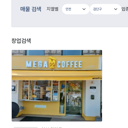
매물 검색
지열별
업
창업검색