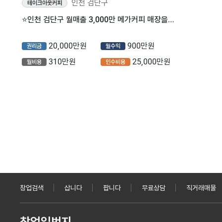
인천 검단구
테이크아웃커피
⭐인천 검단구 월매출 3,000만 메가커피 매장을 소개합니다 ⭐
20,000만원
900만원
권리금
월수익
310만원
25,000만원
월비용
인수비용
창업검색
삽니다
팝니다
무료상담
직거래매물
창업일번지