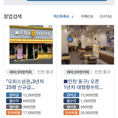
창업검색
최신등록순
저예산순
고수익순
인천 동구
인천 동구
테이크아웃커피
테이크아웃커피
「오피스상권」3년차
■인천 동구) 오픈
25평 신규급
1년차 대형평수의
【메가커피】
메가커피 매장을
권리금
12,000만원
권리금
15,000만원
소개합니다.■
월수익
600만원
월수익
1,260만원
월비용
300만원
월비용
300만원
인수비용
17,000만원
인수비용
20,000만원