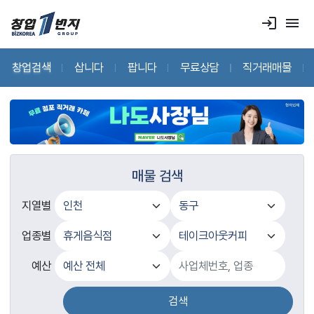
login
menu
창업검색
삽니다
팝니다
무료상담
직거래매물
매물 검색
지열별
업종별
예산
검색