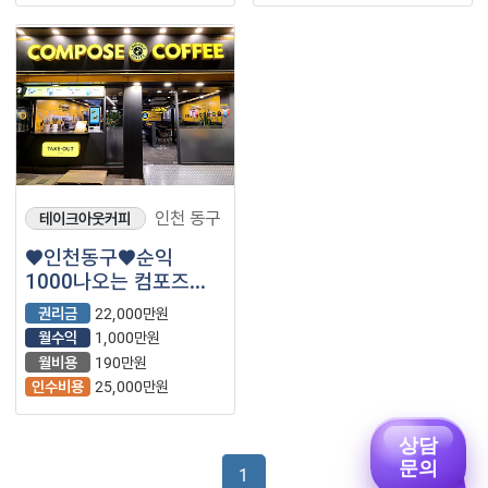
인천 동구
테이크아웃커피
♥인천동구♥순익
1000나오는 컴포즈
매장 나왔습니다.
권리금
22,000만원
월수익
1,000만원
월비용
190만원
인수비용
25,000만원
상담
문의
1