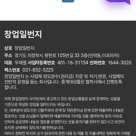
창업일번지
상호
창업일번지
주소
경기도 의정부시 용현로 105번길 33 3층(민락동,이프라자)
대표
우재열
사업자등록번호
401-16-51154
전화번호
1644-3020
팩스번호
031-852-5225
창업일번지 는 사업체 양도양수(권리금) 자문 및 허가,변경, 사업체의
전반적 운영을 돕는 회사입니다. 중개대상물은 협력사에서 진행토록
합니다.
저희 창업일번지 사이트에서 광고하고 있는 창업상품들은 실제 존재하는 것들을
기준으로 작성된 것임을 알려드리는 바입니다.
단, 대부분의 양도인은 건물주와의 관계 및 직원관리상 문제 또한 매출저하 (내놓은
점포라는 것을 손님들이 알게되면 매출저하로 이어질 것을 염려하여) 등의 이유로
인하여 공공연희 내놓은 점포를 운영한다는 것을 밝히기를 원하지 않으시고 보안이
유지된 상태에서 양도하기를 원하십니다.
따라서 정확한 위치와 상가 임대차에 관한 내용 및 매출 및 지출내역은 정확하게 기재할