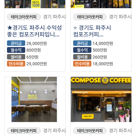
경기 파주시
경기 파주시
테이크아웃커피
테이크아웃커피
★경기도 파주시 수익성
⭐ 경기도 파주시
좋은 컴포즈커피입니다
컴포즈커피
~★
복합상권에서 월매출
권리금
28,000만원
권리금
14,000만원
2,300만원으로 꾸준히
월수익
800만원
월수익
500만원
손님이 있는
월비용
65만원
월비용
260만원
매장입니다.
인수비용
29,000만원
인수비용
18,000만원
경기 파주시
경기 파주시
테이크아웃커피
테이크아웃커피