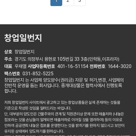
1
2
3
창업일번지
상호
창업일번지
주소
경기도 의정부시 용현로 105번길 33 3층(민락동,이프라자)
대표
우재열
사업자등록번호
401-16-51154
전화번호
1644-3020
팩스번호
031-852-5225
창업일번지 는 사업체 양도양수(권리금) 자문 및 허가,변경, 사업체의
전반적 운영을 돕는 회사입니다. 중개대상물은 협력사에서 진행토록
합니다.
저희 창업일번지 사이트에서 광고하고 있는 창업상품들은 실제 존재하는 것들을
기준으로 작성된 것임을 알려드리는 바입니다.
단, 대부분의 양도인은 건물주와의 관계 및 직원관리상 문제 또한 매출저하 (내놓은
점포라는 것을 손님들이 알게되면 매출저하로 이어질 것을 염려하여) 등의 이유로
인하여 공공연희 내놓은 점포를 운영한다는 것을 밝히기를 원하지 않으시고 보안이
유지된 상태에서 양도하기를 원하십니다.