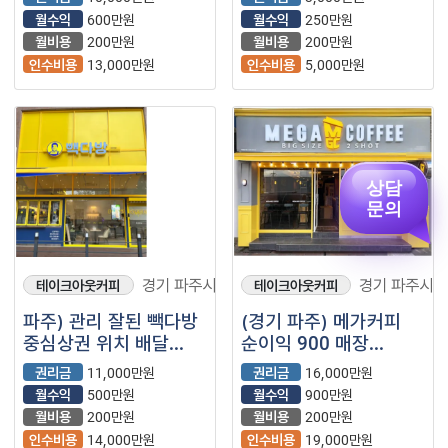
카페/)
월수익
600만원
월수익
250만원
월비용
200만원
월비용
200만원
인수비용
13,000만원
인수비용
5,000만원
상담
문의
경기 파주시
경기 파주시
테이크아웃커피
테이크아웃커피
파주) 관리 잘된 빽다방
(경기 파주) 메가커피
중심상권 위치 배달
순이익 900 매장
없는 매장 소개합니다.
소개드립니다.
권리금
11,000만원
권리금
16,000만원
월수익
500만원
월수익
900만원
월비용
200만원
월비용
200만원
인수비용
14,000만원
인수비용
19,000만원