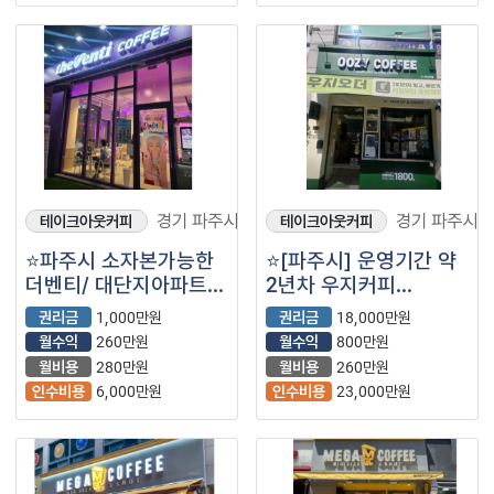
경기 파주시
경기 파주시
테이크아웃커피
테이크아웃커피
⭐️파주시 소자본가능한
⭐️[파주시] 운영기간 약
더벤티/ 대단지아파트
2년차 우지커피
메인상권/ 운영기간
나왔습니다⭐️
권리금
1,000만원
권리금
18,000만원
4년차 미만⭐️
월수익
260만원
월수익
800만원
월비용
280만원
월비용
260만원
인수비용
6,000만원
인수비용
23,000만원