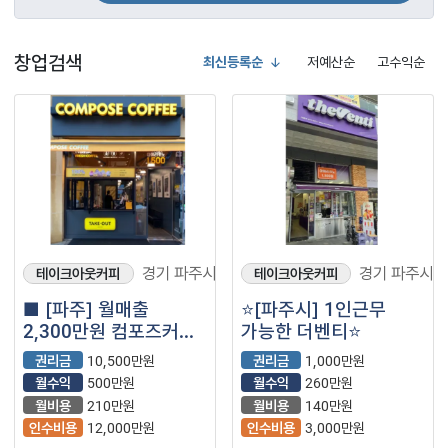
창업검색
최신등록순
저예산순
고수익순
경기 파주시
경기 파주시
테이크아웃커피
테이크아웃커피
■ [파주] 월매출
⭐️[파주시] 1인근무
2,300만원 컴포즈커피
가능한 더벤티⭐️
양도양수 창업｜추천
권리금
10,500만원
권리금
1,000만원
급매물 (프랜차이즈｜
월수익
500만원
월수익
260만원
저가커피｜카페)
월비용
210만원
월비용
140만원
인수비용
12,000만원
인수비용
3,000만원