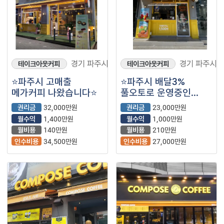
경기 파주시
경기 파주시
테이크아웃커피
테이크아웃커피
⭐️파주시 고매출
⭐️파주시 배달3%
메가커피 나왔습니다⭐️
풀오토로 운영중인
메가커피⭐️
권리금
32,000만원
권리금
23,000만원
월수익
1,400만원
월수익
1,000만원
월비용
140만원
월비용
210만원
인수비용
34,500만원
인수비용
27,000만원