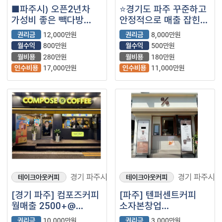
■파주시) 오픈2년차
⭐경기도 파주 꾸준하고
가성비 좋은 빽다방
안정적으로 매출 잡힌
매장을 소개합니다.■
컴포즈커피 입니다 ⭐
권리금
12,000만원
권리금
8,000만원
월수익
800만원
월수익
500만원
월비용
280만원
월비용
180만원
인수비용
17,000만원
인수비용
11,000만원
경기 파주시
경기 파주시
테이크아웃커피
테이크아웃커피
[경기 파주] 컴포즈커피
[파주] 텐퍼센트커피
월매출 2500+@
소자본창업
소자본창업 // 반오토
(프랜차이즈/저가커피/
권리금
10,000만원
권리금
3,000만원