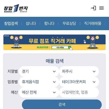
login
menu
창업검색
삽니다
팝니다
무료상담
직거래매물
매물 검색
지열별
업종별
예산
검색