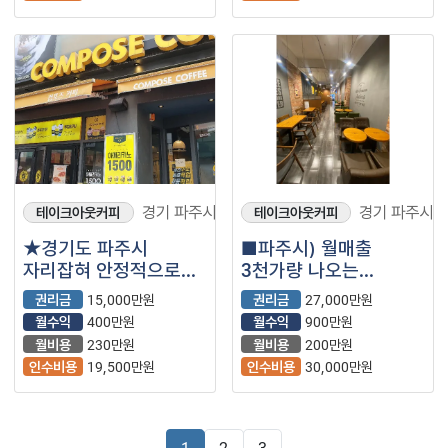
경기 파주시
경기 파주시
테이크아웃커피
테이크아웃커피
★경기도 파주시
■파주시) 월매출
자리잡혀 안정적으로
3천가량 나오는
운영중인
메가커피 매장을
권리금
15,000만원
권리금
27,000만원
컴포즈커피입니다~★
소개합니다.■
월수익
400만원
월수익
900만원
월비용
230만원
월비용
200만원
인수비용
19,500만원
인수비용
30,000만원