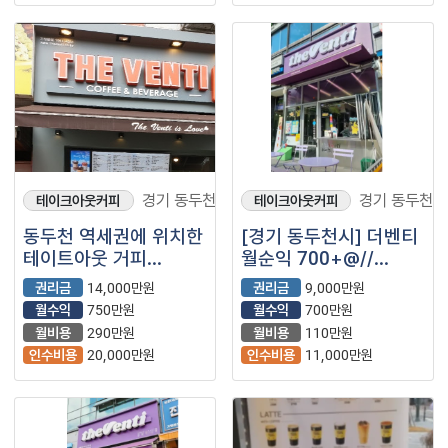
경기 동두천시
경기 동두천시
테이크아웃커피
테이크아웃커피
동두천 역세권에 위치한
[경기 동두천시] 더벤티
테이트아웃 거피
월순익 700+@//
프랜차이즈~~
소자본창업
권리금
14,000만원
권리금
9,000만원
월수익
750만원
월수익
700만원
월비용
290만원
월비용
110만원
인수비용
20,000만원
인수비용
11,000만원