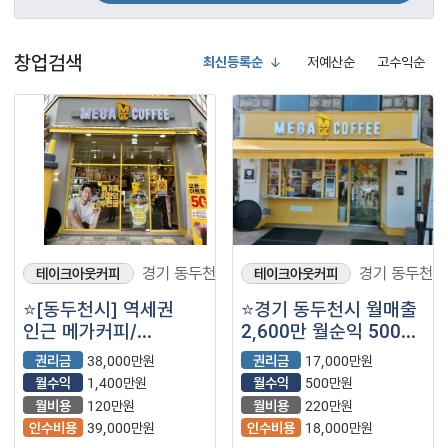
창업검색
최신등록순
저예산순
고수익순
경기 동두천시
경기 동두천시
테이크아웃커피
테이크아웃커피
⭐️[동두천시] 역세권
⭐경기 동두천시 월매출
인근 메가커피/
2,600만 월순익 500만
낮은월비용/ 월순익
메가커피 매장을
권리금
38,000만원
권리금
17,000만원
1,400만원⭐️
소개합니다⭐
월수익
1,400만원
월수익
500만원
월비용
120만원
월비용
220만원
인수비용
39,000만원
인수비용
18,000만원