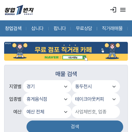
login
menu
창업검색
삽니다
팝니다
무료상담
직거래매물
매물 검색
지열별
업종별
예산
검색