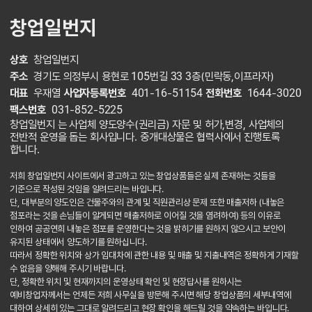
창업일번지
상호
창업일번지
주소
경기도 의정부시 용현로 105번길 33 3층(민락동,이프라자)
대표
우재열
사업자등록번호
401-16-51154
전화번호
1644-3020
팩스번호
031-852-5225
창업일번지 는 사업체 양도양수(권리금) 자문 및 허가,변경, 사업체의
전반적 운영을 돕는 회사입니다. 중개대상물은 협력사에서 진행토록
합니다.
저희 창업일번지 사이트에서 광고하고 있는 창업상품들은 실제 존재하는 것들을
기준으로 작성된 것임을 알려드리는 바입니다.
단, 대부분의 양도인은 건물주와의 관계 및 직원관리상 문제 또한 매출저하 (내놓은
점포라는 것을 손님들이 알게되면 매출저하로 이어질 것을 염려하여) 등의 이유로
인하여 공공연희 내놓은 점포를 운영한다는 것을 밝히기를 원하지 않으시고 보안이
유지된 상태에서 양도하기를 원하십니다.
따라서 정확한 위치와 상가 임대차에 관한 내용 및 매출 및 지출내역은 정확하게 기재할
수 없음을 양해해 주시기 바랍니다.
단, 정확한 위치 및 현재까지의 운영상태 확인 및 현장답사를 원하시는
예비창업자께서는 언제든 저희 사무실을 방문해 주시면 해당 창업상품의 세부내역에
대하여 상세히 있는 그대로 알려드리고 현장 확인을 해드릴 것을 약속하는 바입니다.