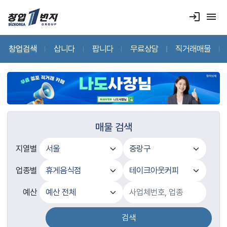
login
menu
창업검색
삽니다
팝니다
무료상담
직거래매물
매물 검색
지열별
업종별
예산
검색