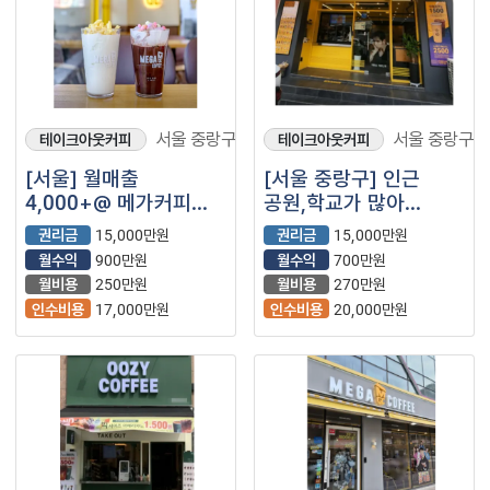
서울 중랑구
서울 중랑구
테이크아웃커피
테이크아웃커피
[서울] 월매출
[서울 중랑구] 인근
4,000+@ 메가커피
공원,학교가 많아
양도양수 고수익 창업
유동이 많은위치의
권리금
15,000만원
권리금
15,000만원
컴포즈 매장을
월수익
900만원
월수익
700만원
소개합니다.
월비용
250만원
월비용
270만원
인수비용
17,000만원
인수비용
20,000만원