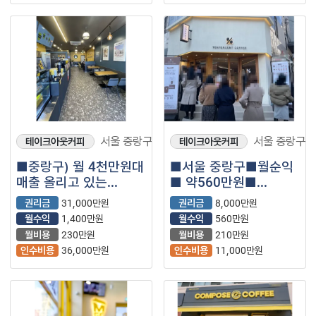
서울 중랑구
서울 중랑구
테이크아웃커피
테이크아웃커피
■중랑구) 월 4천만원대
■서울 중랑구■월순익
매출 올리고 있는
■ 약560만원■
컴포즈커피 매장을
텐퍼센트커피매장나왔
권리금
31,000만원
권리금
8,000만원
소개합니다.■
습니다.
월수익
1,400만원
월수익
560만원
월비용
230만원
월비용
210만원
인수비용
36,000만원
인수비용
11,000만원