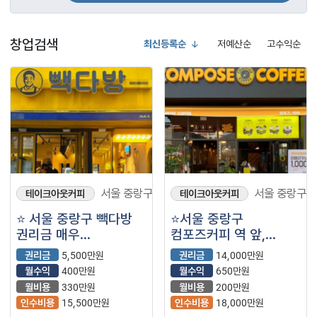
창업검색
최신등록순
저예산순
고수익순
서울 중랑구
서울 중랑구
테이크아웃커피
테이크아웃커피
⭐ 서울 중랑구 빽다방
⭐서울 중랑구
권리금 매우
컴포즈커피 역 앞,
저렴합니다. 양도양수
오피스 및 대단지
권리금
5,500만원
권리금
14,000만원
추천!!
아파트 복합상권에서
월수익
400만원
월수익
650만원
반오토로 운영
월비용
330만원
월비용
200만원
중입니다.
인수비용
15,500만원
인수비용
18,000만원