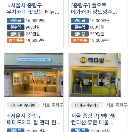
⭐서울시 중랑구
[중랑구] 풀오토
우지커피 맛있는 메뉴와
메가커피 양도양수
분좋카로 요즘 떠오르는
창업비용 권리금 수익
권리금
16,000만원
권리금
16,000만원
커피브랜드!! 월매출
총정리 (저가커피/
월수익
900만원
월수익
600만원
2700+@ ⭐
프랜차이즈/카페)
월비용
230만원
월비용
230만원
인수비용
19,500만원
인수비용
19,000만원
서울 중랑구
서울 중랑구
테이크아웃커피
테이크아웃커피
⭐서울시 중랑구
서울 중랑구] 빽다방
매머드커피 잘 관리 된
컨디션 좋은 매물
신규급 매장으로
소개드립니다.
권리금
23,000만원
권리금
25,000만원