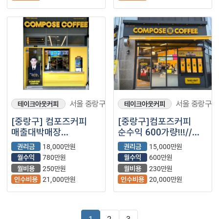
서울 중랑구
서울 중랑구
테이크아웃커피
테이크아웃커피
[중랑구] 컴포즈커피
[중랑구]컴포즈커피
매출대박매장
순수익 600가량!!!//
3700만원가량!!/급매//
소자본창업//안정적인
권리금
18,000만원
권리금
15,000만원
좋은매물
매출
월수익
780만원
월수익
600만원
월비용
250만원
월비용
230만원
인수비용
21,000만원
인수비용
20,000만원