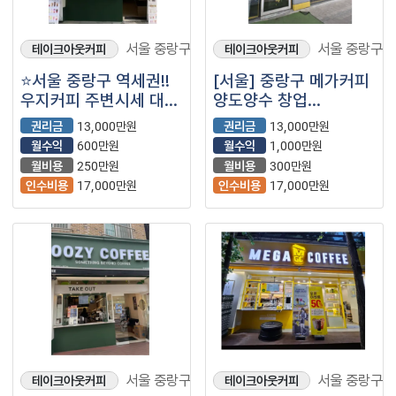
서울 중랑구
서울 중랑구
테이크아웃커피
테이크아웃커피
⭐서울 중랑구 역세권!!
[서울] 중랑구 메가커피
우지커피 주변시세 대비
양도양수 창업
저렴한 권리금!!
(프랜차이즈/저가커피/
권리금
13,000만원
권리금
13,000만원
초보창업추천 ⭐
카페)
월수익
600만원
월수익
1,000만원
월비용
250만원
월비용
300만원
인수비용
17,000만원
인수비용
17,000만원
서울 중랑구
서울 중랑구
테이크아웃커피
테이크아웃커피