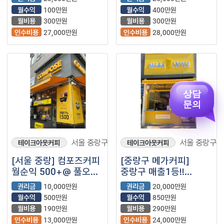
인수하여 바로 운영
월수익
100만원
월수익
400만원
가능합니다.
월비용
300만원
월비용
300만원
인수비용
27,000만원
인수비용
28,000만원
상담
문의
서울 중랑구
서울 중랑구
테이크아웃커피
테이크아웃커피
[서울 중랑] 컴포즈커피
[중랑구 메가커피]
월순익 500+@ 풀오토
중랑구 매출1등!!
소자본창업
메가커피 매장
권리금
10,000만원
권리금
20,000만원
나왔습니다.^^
월수익
500만원
월수익
850만원
월비용
190만원
월비용
290만원
인수비용
13,000만원
인수비용
24,000만원