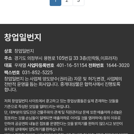
1
2
3
창업일번지
상호
창업일번지
주소
경기도 의정부시 용현로 105번길 33 3층(민락동,이프라자)
대표
우재열
사업자등록번호
401-16-51154
전화번호
1644-3020
팩스번호
031-852-5225
창업일번지 는 사업체 양도양수(권리금) 자문 및 허가,변경, 사업체의
전반적 운영을 돕는 회사입니다. 중개대상물은 협력사에서 진행토록
합니다.
저희 창업일번지 사이트에서 광고하고 있는 창업상품들은 실제 존재하는 것들을
기준으로 작성된 것임을 알려드리는 바입니다.
단, 대부분의 양도인은 건물주와의 관계 및 직원관리상 문제 또한 매출저하 (내놓은
점포라는 것을 손님들이 알게되면 매출저하로 이어질 것을 염려하여) 등의 이유로
인하여 공공연희 내놓은 점포를 운영한다는 것을 밝히기를 원하지 않으시고 보안이
유지된 상태에서 양도하기를 원하십니다.