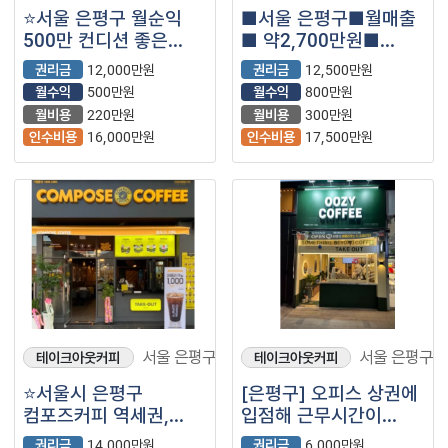
⭐서울 은평구 월순익
■서울 은평구■월매출
500만 컨디션 좋은
■ 약2,700만원■
컴포즈커피 매장을
매머드커피
권리금
12,000만원
권리금
12,500만원
소개합니다⭐
매장나왔습니다.
월수익
500만원
월수익
800만원
월비용
220만원
월비용
300만원
인수비용
16,000만원
인수비용
17,500만원
서울 은평구
서울 은평구
테이크아웃커피
테이크아웃커피
⭐서울시 은평구
[은평구] 오피스 상권에
컴포즈커피 역세권,
입점해 근무시간이
오피스 상권, 신규
매우짧은 매장입니다！
권리금
14,000만원
권리금
6,000만원