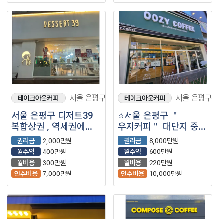
서울 은평구
서울 은평구
테이크아웃커피
테이크아웃커피
서울 은평구 디저트39
⭐서울 은평구 ＂
복합상권 , 역세권에
우지커피＂ 대단지 중심
위치해 안정적으로
핵심 주거상권 제대로
권리금
2,000만원
권리금
8,000만원
자리잡고있는 매장
자리잡힌 매장 ⭐
월수익
400만원
월수익
600만원
소개합니다!
월비용
300만원
월비용
220만원
인수비용
7,000만원
인수비용
10,000만원