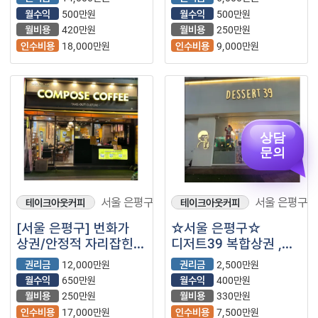
매장으로 인수 후 바로
워라벨 중요하게
월수익
500만원
월수익
500만원
운영 가능한
생각하시는분들
월비용
420만원
월비용
250만원
매장입니다.
강력추천！！
인수비용
18,000만원
인수비용
9,000만원
상담
문의
서울 은평구
서울 은평구
테이크아웃커피
테이크아웃커피
[서울 은평구] 번화가
☆서울 은평구☆
상권/안정적 자리잡힌
디저트39 복합상권 ,
컴포즈 매장을
역세권에 위치해
권리금
12,000만원
권리금
2,500만원
소개합니다.
안정적으로
월수익
650만원
월수익
400만원
자리잡고있는 매장
월비용
250만원
월비용
330만원
소개합니다!
인수비용
17,000만원
인수비용
7,500만원