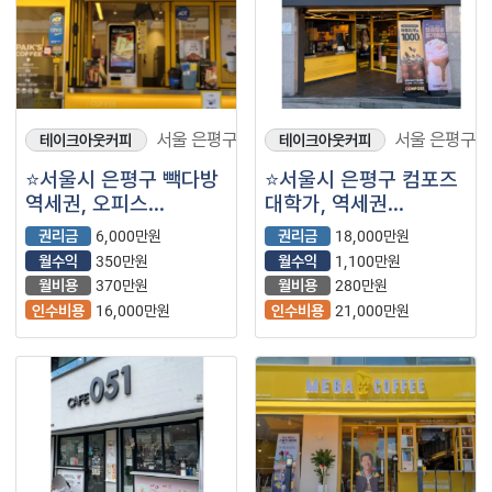
서울 은평구
서울 은평구
테이크아웃커피
테이크아웃커피
⭐서울시 은평구 빽다방
⭐서울시 은평구 컴포즈
역세권, 오피스
대학가, 역세권
상권으로 안정적으로
좋은자리에서 고매출/
권리금
6,000만원
권리금
18,000만원
운영 가능한
고수익 매장입니다.
월수익
350만원
월수익
1,100만원
매장입니다.
월비용
370만원
월비용
280만원
인수비용
16,000만원
인수비용
21,000만원