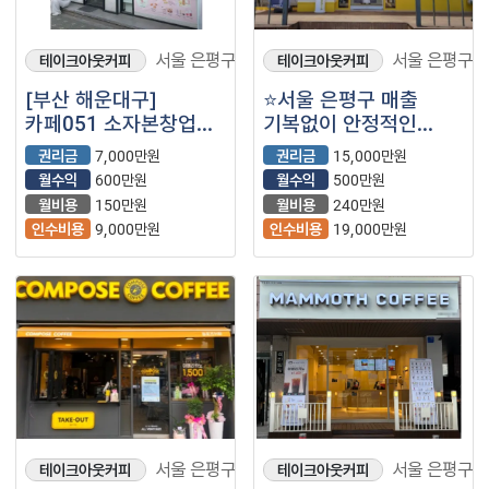
서울 은평구
서울 은평구
테이크아웃커피
테이크아웃커피
[부산 해운대구]
⭐서울 은평구 매출
카페051 소자본창업
기복없이 안정적인
가능한 매장입니다!
메가커피 매장을
권리금
7,000만원
권리금
15,000만원
(프랜차이즈/저가커피/
소개합니다⭐
월수익
600만원
월수익
500만원
카페/부산카페)
월비용
150만원
월비용
240만원
인수비용
9,000만원
인수비용
19,000만원
서울 은평구
서울 은평구
테이크아웃커피
테이크아웃커피