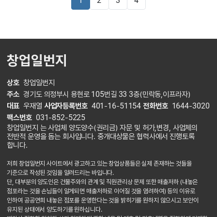
1
2
3
4
창업일번지
상호
창업일번지
주소
경기도 의정부시 용현로 105번길 33 3층(민락동,이프라자)
대표
우재열
사업자등록번호
401-16-51154
전화번호
1644-3020
팩스번호
031-852-5225
창업일번지 는 사업체 양도양수(권리금) 자문 및 허가,변경, 사업체의
전반적 운영을 돕는 회사입니다. 중개대상물은 협력사에서 진행토록
합니다.
저희 창업일번지 사이트에서 광고하고 있는 창업상품들은 실제 존재하는 것들을
기준으로 작성된 것임을 알려드리는 바입니다.
단, 대부분의 양도인은 건물주와의 관계 및 직원관리상 문제 또한 매출저하 (내놓은
점포라는 것을 손님들이 알게되면 매출저하로 이어질 것을 염려하여) 등의 이유로
인하여 공공연희 내놓은 점포를 운영한다는 것을 밝히기를 원하지 않으시고 보안이
유지된 상태에서 양도하기를 원하십니다.