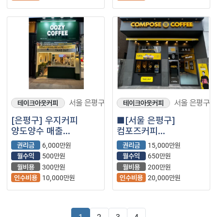
서울 은평구
서울 은평구
테이크아웃커피
테이크아웃커피
[은평구] 우지커피
■[서울 은평구]
양도양수 매출
컴포즈커피
2000+@ 권리
월순익650만원 매장
권리금
6,000만원
권리금
15,000만원
매우저렴하게
나왔습니다.■
월수익
500만원
월수익
650만원
나왔습니다.
월비용
300만원
월비용
200만원
인수비용
10,000만원
인수비용
20,000만원