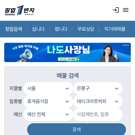
login
menu
창업검색
삽니다
팝니다
무료상담
직거래매물
매물 검색
지열별
업종별
예산
검색