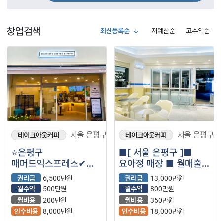
창업검색
최신등록순
저예산순
고수익순
서울 은평구
서울 은평구
테이크아웃커피
테이크아웃커피
⭐은평구
■[ 서울 은평구 ]■
매머드익스프레스✔
요아정 매장 ■ 월매출
소자본추천✔
4000만원 나오는매장
권리금
6,500만원
권리금
13,000만원
월매출1,900만원대 ✔
나왔습니다.■
월수익
500만원
월수익
800만원
월수익500만원 내외
월비용
200만원
월비용
350만원
인수비용
8,000만원
인수비용
18,000만원