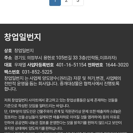
1
2
3
창업일번지
상호
창업일번지
주소
경기도 의정부시 용현로 105번길 33 3층(민락동,이프라자)
대표
우재열
사업자등록번호
401-16-51154
전화번호
1644-3020
팩스번호
031-852-5225
창업일번지 는 사업체 양도양수(권리금) 자문 및 허가,변경, 사업체의
전반적 운영을 돕는 회사입니다. 중개대상물은 협력사에서 진행토록
합니다.
저희 창업일번지 사이트에서 광고하고 있는 창업상품들은 실제 존재하는 것들을
기준으로 작성된 것임을 알려드리는 바입니다.
단, 대부분의 양도인은 건물주와의 관계 및 직원관리상 문제 또한 매출저하 (내놓은
점포라는 것을 손님들이 알게되면 매출저하로 이어질 것을 염려하여) 등의 이유로
인하여 공공연희 내놓은 점포를 운영한다는 것을 밝히기를 원하지 않으시고 보안이
유지된 상태에서 양도하기를 원하십니다.