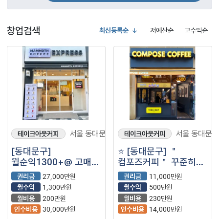
창업검색
최신등록순
저예산순
고수익순
서울 동대문구
서울 동대문구
테이크아웃커피
테이크아웃커피
[동대문구]
⭐ [동대문구] ＂
월순익1300+@ 고매출
컴포즈커피＂ 꾸준히
매머드익스프레스/
성장하는 브랜드
권리금
27,000만원
권리금
11,000만원
역세권인근/ 안정적으로
상권좋은 ＂컴포즈커피
월수익
1,300만원
월수익
500만원
자리잡힌 매장
＂ 월수익 500 ⭐
월비용
200만원
월비용
230만원
인수비용
30,000만원
인수비용
14,000만원