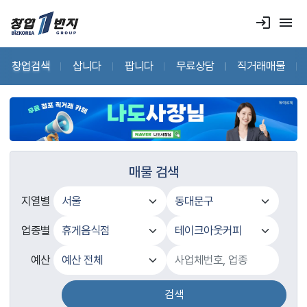
login
menu
창업검색
삽니다
팝니다
무료상담
직거래매물
매물 검색
지열별
업종별
예산
검색