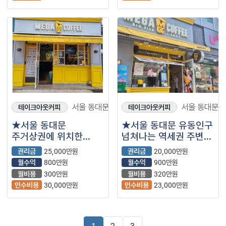
서울 동대문구
서울 동대문구
테이크아웃커피
테이크아웃커피
★서울 동대문
★서울 동대문 유동인구
주거상권에 위치한
넘쳐나는 역세권 주변
인기많은 브랜드
월 매출 3100 가능한
권리금
25,000만원
권리금
20,000만원
메가커피입니다★
꾸준히 사랑받는
월수익
800만원
월수익
900만원
메가커피★
월비용
300만원
월비용
320만원
인수비용
30,000만원
인수비용
23,000만원