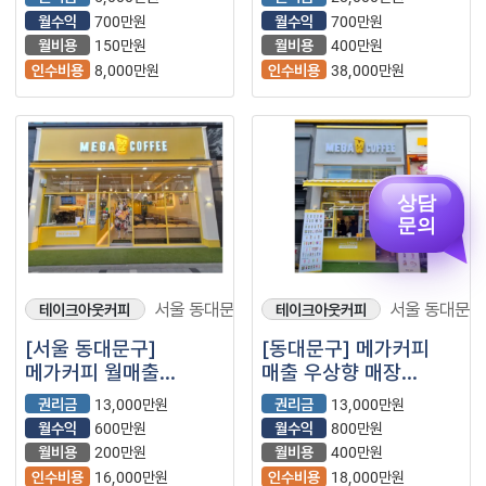
매장입니다.
월수익
700만원
월수익
700만원
월비용
150만원
월비용
400만원
인수비용
8,000만원
인수비용
38,000만원
상담
문의
서울 동대문구
서울 동대문구
테이크아웃커피
테이크아웃커피
[서울 동대문구]
[동대문구] 메가커피
메가커피 월매출
매출 우상향 매장
2800+@ //초역세권
(프랜차이즈/카페/
권리금
13,000만원
권리금
13,000만원
저가커피)
월수익
600만원
월수익
800만원
월비용
200만원
월비용
400만원
인수비용
16,000만원
인수비용
18,000만원