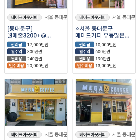
서울 동대문구
서울 동대문구
테이크아웃커피
테이크아웃커피
[동대문구]
⭐서울 동대문구
월매출3200+@
매머드커피 유동많은
컴포즈커피 저렴한
상권 배달없는 매장 ⭐
권리금
17,000만원
권리금
10,000만원
권리금액 빠르게
월수익
800만원
월수익
600만원
양도양수합니다.
월비용
240만원
월비용
190만원
인수비용
20,000만원
인수비용
13,000만원
서울 동대문구
서울 동대문구
테이크아웃커피
테이크아웃커피