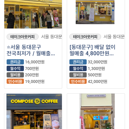
서울 동대문구
서울 동대문구
테이크아웃커피
테이크아웃커피
⭐서울 동대문구
[동대문구] 배달 없이
전국최저가 / 월매출
월매출 4,800만원
3,500만원 / 고매출 ＂
메가커피 양도양수 창업
권리금
16,000만원
권리금
32,000만원
메가커피＂ 입니다⭐
매물 (프랜차이즈/
월수익
700만원
월수익
1,300만원
저가커피/카페)
월비용
200만원
월비용
500만원
인수비용
19,000만원
인수비용
42,000만원