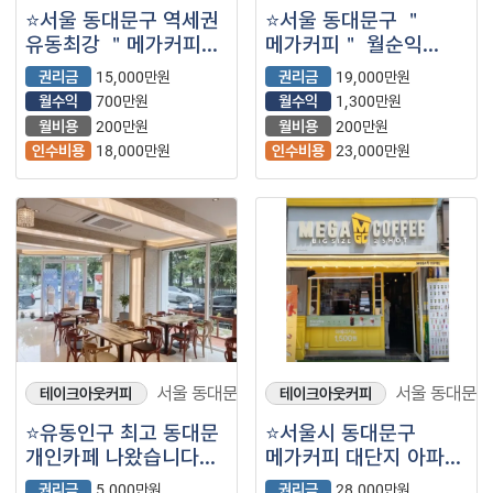
⭐서울 동대문구 역세권
⭐서울 동대문구 ＂
유동최강 ＂메가커피＂
메가커피＂ 월순익
월순익 700⭐
1,300 초역세권 풀오토
권리금
15,000만원
권리금
19,000만원
운영 중 ⭐
월수익
700만원
월수익
1,300만원
월비용
200만원
월비용
200만원
인수비용
18,000만원
인수비용
23,000만원
서울 동대문구
서울 동대문구
테이크아웃커피
테이크아웃커피
⭐유동인구 최고 동대문
⭐서울시 동대문구
개인카페 나왔습니다
메가커피 대단지 아파트
모든 업종 문의!!⭐
주거 상권 고매출
권리금
5,000만원
권리금
28,000만원