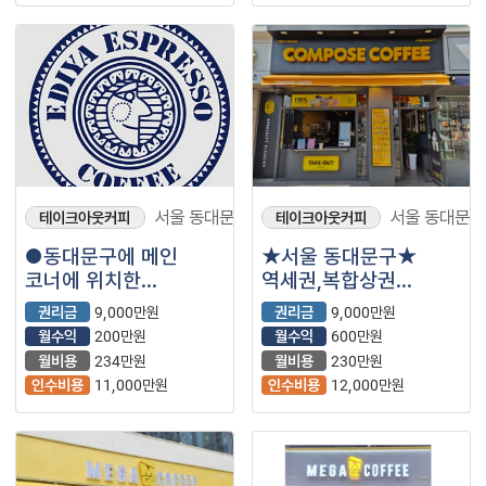
서울 동대문구
서울 동대문구
테이크아웃커피
테이크아웃커피
●동대문구에 메인
★서울 동대문구★
코너에 위치한
역세권,복합상권
커피숍나왔습니다~●
핵심입지의 컴포즈커피
권리금
9,000만원
권리금
9,000만원
매장을 소개합니다.
월수익
200만원
월수익
600만원
월비용
234만원
월비용
230만원
인수비용
11,000만원
인수비용
12,000만원