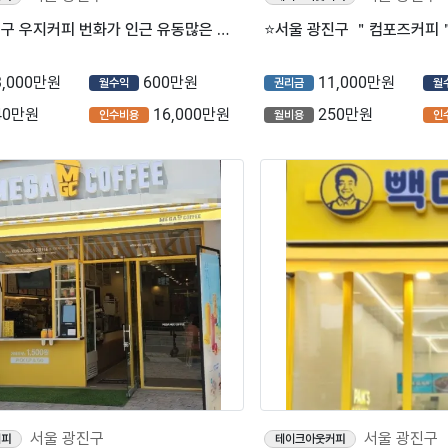
⭐서울 광진구 우지커피 번화가 인근 유동많은 상권 풀오토 운영 중⭐
3,000만원
600만원
11,000만원
월수익
권리금
월
40만원
16,000만원
250만원
인수비용
월비용
인
서울 광진구
서울 광진구
커피
테이크아웃커피