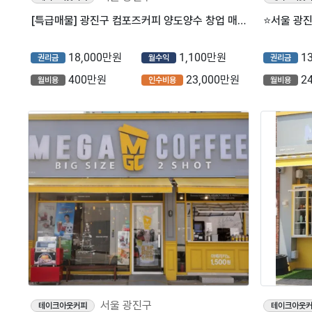
[특급매물] 광진구 컴포즈커피 양도양수 창업 매물 (프랜차이즈/저가커피/카페)
18,000만원
1,100만원
1
권리금
월수익
권리금
400만원
23,000만원
2
월비용
인수비용
월비용
서울 광진구
테이크아웃커피
테이크아웃