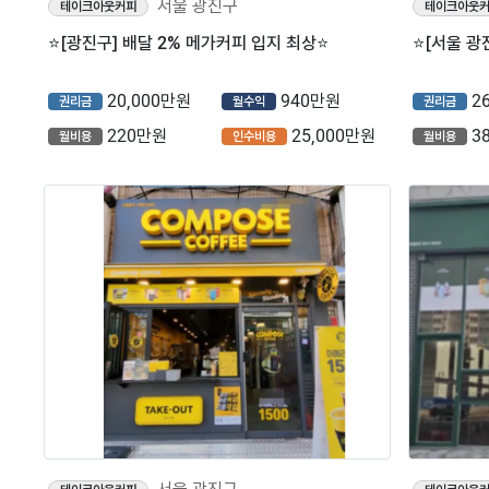
서울 광진구
테이크아웃커피
테이크아웃
⭐️[광진구] 배달 2% 메가커피 입지 최상⭐️
20,000만원
940만원
2
권리금
월수익
권리금
220만원
25,000만원
3
월비용
인수비용
월비용