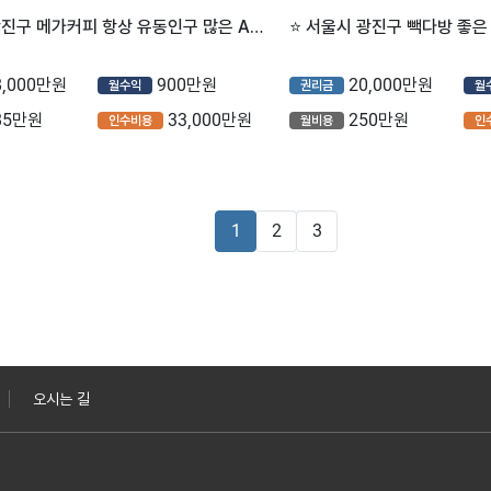
⭐서울시 광진구 메가커피 항상 유동인구 많은 A급 입지에서 고수익 나오는 풀오토 매장입니다.
8,000만원
900만원
20,000만원
월수익
권리금
월
85만원
33,000만원
250만원
인수비용
월비용
인
1
2
3
오시는 길