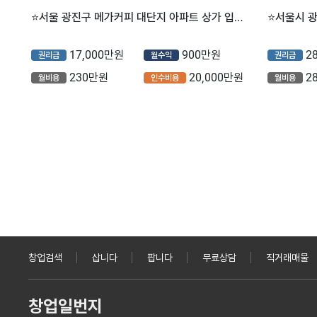
⭐서울 광진구 메가커피 대단지 아파트 상가 입점해 안정적으로 매출이 나오는 매장입니다.
17,000만원
900만원
2
권리금
월수익
권리금
230만원
20,000만원
2
월비용
인수비용
월비용
창업검색
삽니다
팝니다
무료상담
직거래매물
창업일번지