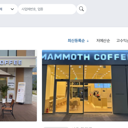
최신등록순
저예산순
고수익