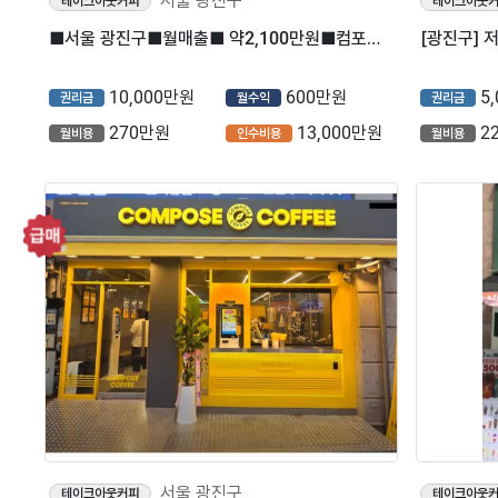
서울 광진구
테이크아웃커피
테이크아웃
■서울 광진구■월매출■ 약2,100만원■컴포즈커피 매장나왔습니다.
[광진구] 
10,000만원
600만원
5
권리금
월수익
권리금
270만원
13,000만원
2
월비용
인수비용
월비용
서울 광진구
테이크아웃커피
테이크아웃