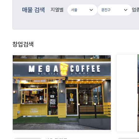
매물 검색
지열별
업
창업검색