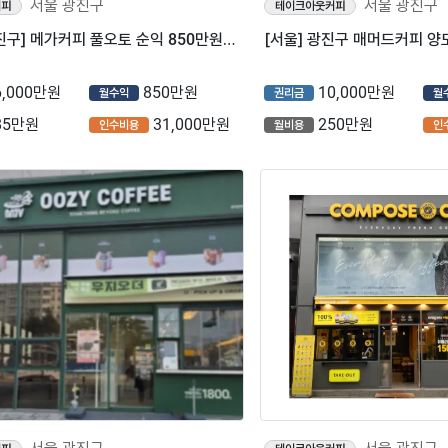
서울 광진구
서울 광진구
커피
테이크아웃커피
⭐️[서울 광진구] 메가커피 풀오토 순익 850만원/ 역세권인근/ 배달낮은매장⭐️
[서울] 광진구 매머드커피 양
6,000만원
850만원
10,000만원
월수익
권리금
월
85만원
31,000만원
250만원
인수비용
월비용
인