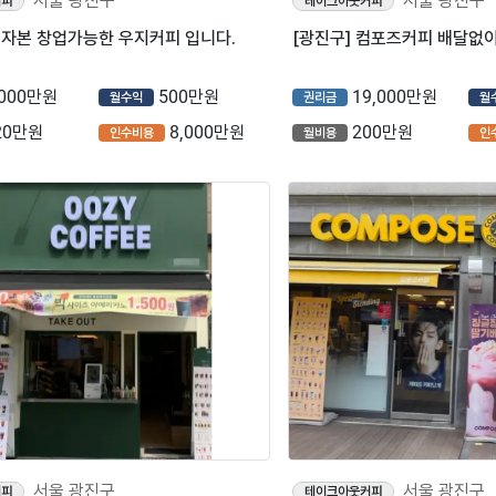
서울 광진구
서울 광진구
커피
테이크아웃커피
저자본 창업가능한 우지커피 입니다.
,000만원
500만원
19,000만원
월수익
권리금
월
20만원
8,000만원
200만원
인수비용
월비용
인
서울 광진구
서울 광진구
커피
테이크아웃커피