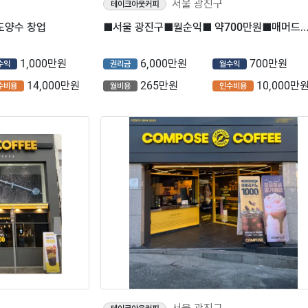
서울 광진구
테이크아웃커피
도양수 창업
■서울 광진구■월순익■ 약700만원■매머드커피 매장나왔습
1,000만원
6,000만원
700만원
수익
권리금
월수익
14,000만원
265만원
10,000만
수비용
월비용
인수비용