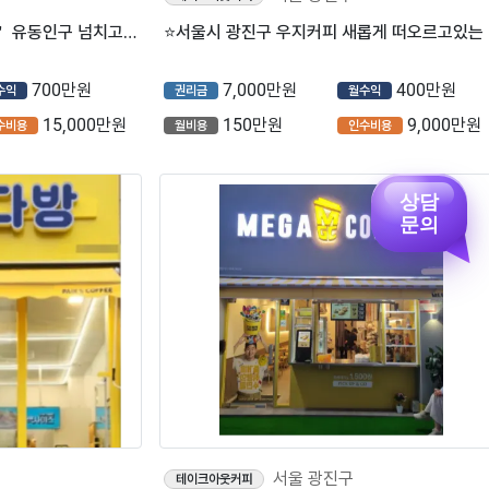
⭐서울 광진구 ＂컴포즈커피＂ 유동인구 넘치고 매출 잘 나옵니다 배달없는 매장 ⭐
⭐서울
700만원
7,000만원
400만원
수익
권리금
월수익
15,000만원
150만원
9,000만원
수비용
월비용
인수비용
상담
문의
서울 광진구
테이크아웃커피