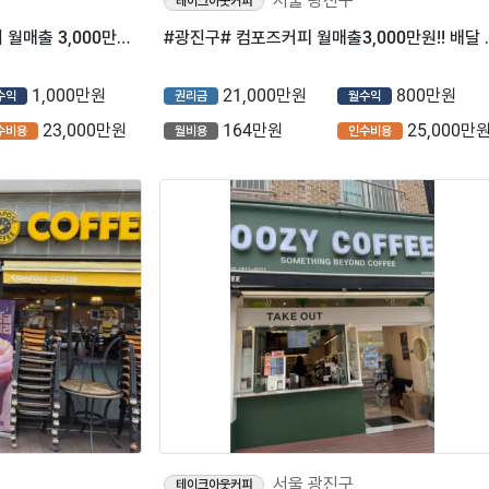
서울 광진구
테이크아웃커피
[광진구] 컴포즈커피 배달없이 월매출 3,000만원! (프랜차이즈/카페/저가커피)
#광진구# 컴포즈커피
1,000만원
21,000만원
800만원
수익
권리금
월수익
23,000만원
164만원
25,000만
수비용
월비용
인수비용
서울 광진구
테이크아웃커피