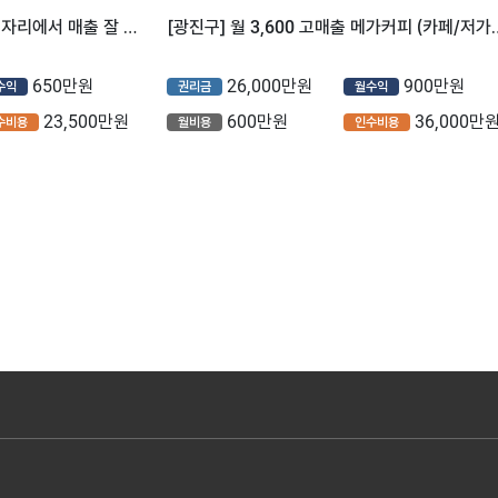
⭐ 서울시 광진구 빽다방 좋은 자리에서 매출 잘 나오는 매장입니다.
[광진구] 월 3,600 고매출 메
650만원
26,000만원
900만원
수익
권리금
월수익
23,500만원
600만원
36,000만
수비용
월비용
인수비용