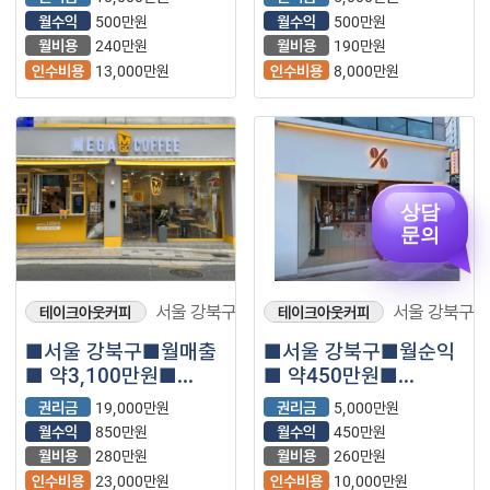
소개합니다 ⭐
매장나왔습니다.
월수익
500만원
월수익
500만원
월비용
240만원
월비용
190만원
인수비용
13,000만원
인수비용
8,000만원
상담
문의
서울 강북구
서울 강북구
테이크아웃커피
테이크아웃커피
■서울 강북구■월매출
■서울 강북구■월순익
■ 약3,100만원■
■ 약450만원■
메가커피
텐퍼센트 커피
권리금
19,000만원
권리금
5,000만원
매장나왔습니다.
매장나왔습니다.
월수익
850만원
월수익
450만원
월비용
280만원
월비용
260만원
인수비용
23,000만원
인수비용
10,000만원