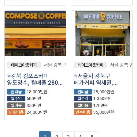
서울 강북구
서울 강북구
테이크아웃커피
테이크아웃커피
⭐강북 컴포즈커피
⭐서울시 강북구
양도양수, 월매출 2800
메가커피 역세권,
풀오토 순수익
주거지역 복합상권에서
권리금
18,000만원
권리금
28,000만원
600만원, 역 바로앞
안정적으로 매출이
월수익
600만원
월수익
1,360만원
위치 진짜 좋아서 매출
나오는 매장입니다.
월비용
350만원
월비용
170만원
잘나와요~!!
인수비용
24,000만원
인수비용
35,000만원