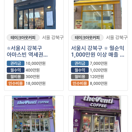
서울 강북구
서울 강북구
테이크아웃커피
테이크아웃커피
⭐서울시 강북구
서울시 강북구 ⭐ 월순익
아마스빈 역세권
1,000만원 이상 매출 잘
번화가에서 월매출
나오는 봉명동내커피
권리금
10,000만원
권리금
7,000만원
1500만원 나오는
월수익
400만원
월수익
1,020만원
매장입니다.
월비용
300만원
월비용
120만원
인수비용
18,000만원
인수비용
8,000만원