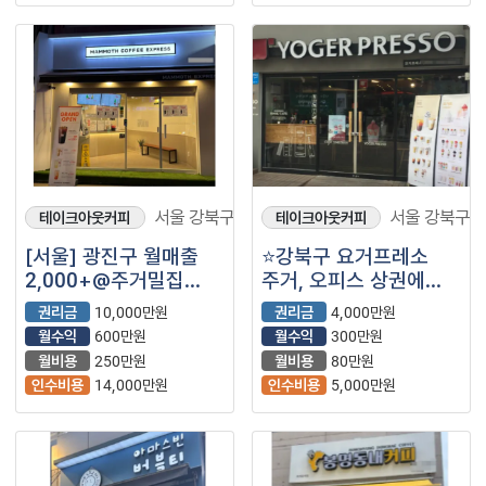
서울 강북구
서울 강북구
테이크아웃커피
테이크아웃커피
[서울] 광진구 월매출
⭐강북구 요거프레소
2,000+@주거밀집
주거, 오피스 상권에
지역에 위치한
위치한 매장입니다.
권리금
10,000만원
권리금
4,000만원
매머드커피 매장을
월수익
600만원
월수익
300만원
소개합니다!
월비용
250만원
월비용
80만원
인수비용
14,000만원
인수비용
5,000만원