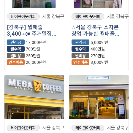
서울 강북구
서울 강북구
테이크아웃커피
테이크아웃커피
[강북구] 월매출
⭐서울 강북구 소자본
3,400+@ 주거밀집
창업 가능한 월매출
지역 위치하여 유동인구
1,700만 더벤티 매장을
권리금
17,000만원
권리금
5,000만원
많은 더벤티 매장을
소개합니다⭐
월수익
700만원
월수익
400만원
소개합니다^^
월비용
250만원
월비용
270만원
인수비용
20,000만원
인수비용
8,000만원
서울 강북구
서울 강북구
테이크아웃커피
테이크아웃커피