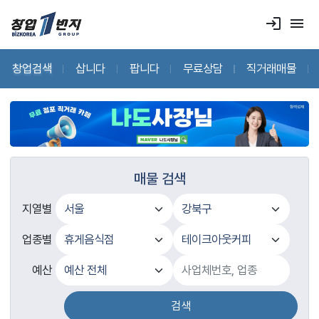
login
menu
창업검색
삽니다
팝니다
무료상담
직거래매물
매물 검색
지열별
업종별
예산
검색