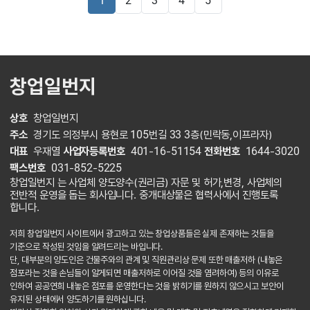
1
2
3
4
5
창업일번지
상호
창업일번지
주소
경기도 의정부시 용현로 105번길 33 3층(민락동,이프라자)
대표
우재열
사업자등록번호
401-16-51154
전화번호
1644-3020
팩스번호
031-852-5225
창업일번지 는 사업체 양도양수(권리금) 자문 및 허가,변경, 사업체의
전반적 운영을 돕는 회사입니다. 중개대상물은 협력사에서 진행토록
합니다.
저희 창업일번지 사이트에서 광고하고 있는 창업상품들은 실제 존재하는 것들을
기준으로 작성된 것임을 알려드리는 바입니다.
단, 대부분의 양도인은 건물주와의 관계 및 직원관리상 문제 또한 매출저하 (내놓은
점포라는 것을 손님들이 알게되면 매출저하로 이어질 것을 염려하여) 등의 이유로
인하여 공공연희 내놓은 점포를 운영한다는 것을 밝히기를 원하지 않으시고 보안이
유지된 상태에서 양도하기를 원하십니다.