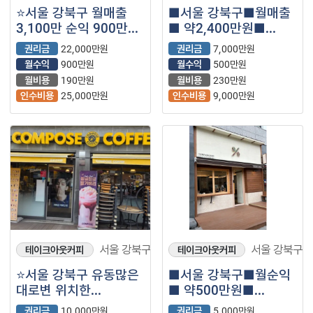
⭐서울 강북구 월매출
■서울 강북구■월매출
3,100만 순익 900만
■ 약2,400만원■
메가커피 매장을
매머드커피
권리금
22,000만원
권리금
7,000만원
소개합니다⭐
매장나왔습니다.
월수익
900만원
월수익
500만원
월비용
190만원
월비용
230만원
인수비용
25,000만원
인수비용
9,000만원
서울 강북구
서울 강북구
테이크아웃커피
테이크아웃커피
⭐서울 강북구 유동많은
■서울 강북구■월순익
대로변 위치한
■ 약500만원■
컴포즈커피 매장을
텐퍼센트
권리금
10,000만원
권리금
5,000만원