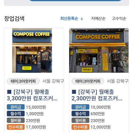
창업검색
최신등록순
저예산순
고수익순
서울 강북구
서울 강북구
테이크아웃커피
테이크아웃커피
■ [강북구] 월매출
■ [강북구] 월매출
3,300만원 컴포즈커피
2,300만원 컴포즈커피
양도양수 창업｜추천
양도양수 창업｜추천
권리금
15,000만원
권리금
10,000만원
급매물 (프랜차이즈｜
급매물 (프랜차이즈｜
월수익
1,000만원
월수익
650만원
저가커피｜카페)
저가커피｜카페)
월비용
230만원
월비용
230만원
인수비용
17,000만원
인수비용
12,000만원