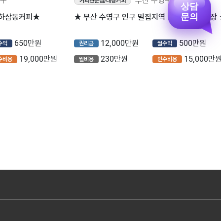
영구
부산 수영구
커피전문점/대형커피
상담
문의
 하삼동커피★
★ 부산 수영구 인구 밀집지역 1등 컴포즈 매장 
650만원
12,000만원
500만원
수익
권리금
월수익
19,000만원
230만원
15,000만
수비용
월비용
인수비용