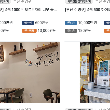
부산 수영구
부산 수
대형커피
커피전문점/대형커피
[부산 수영구] 순익1000 반오토!! 자리 너무 좋은 디저트39 매물입니다
,000만원
600만원
10,000만원
월수익
권리금
월
00만원
13,000만원
180만원
인수비용
월비용
인