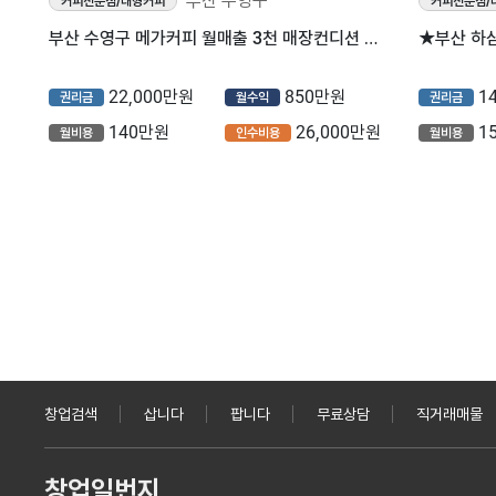
부산 수영구
커피전문점/대형커피
커피전문점/
부산 수영구 메가커피 월매출 3천 매장컨디션 좋은 매장입니다
★부산 하
22,000만원
850만원
1
권리금
월수익
권리금
140만원
26,000만원
1
월비용
인수비용
월비용
창업검색
삽니다
팝니다
무료상담
직거래매물
창업일번지