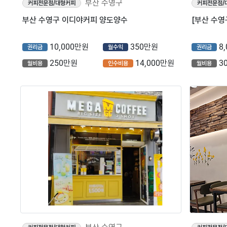
부산 수영구
커피전문점/대형커피
커피전문점/
부산 수영구 이디야커피 양도양수
10,000만원
350만원
8
권리금
월수익
권리금
250만원
14,000만원
3
월비용
인수비용
월비용