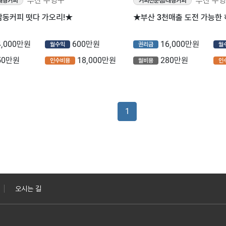
부산 수영구
부산 수
대형커피
커피전문점/대형커피
삼동커피 떳다 가오리!★
★부산 3천매출 도전 가능한
4,000만원
600만원
16,000만원
월수익
권리금
월
50만원
18,000만원
280만원
인수비용
월비용
인
1
오시는 길