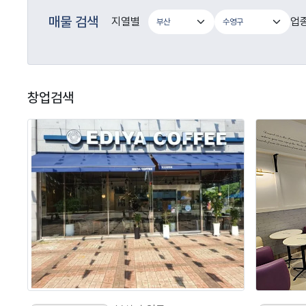
매물 검색
지열별
업
창업검색