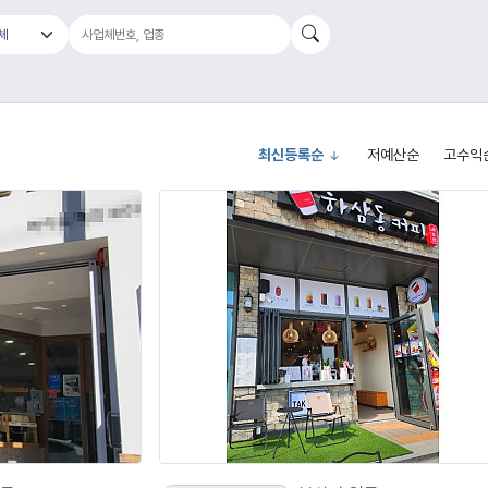
최신등록순
저예산순
고수익