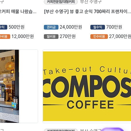
영구
부산 수영구
커피전문점/대형커피
[부산 수영구] 순익500 하이오커피 매물 나왔습니다! 일단 보러가시죠!
[부산 수영구] 뷰 좋고 순익 700짜리 프랜차이즈 카페 매물입니다
500만원
24,000만원
700만원
수익
권리금
월수익
12,000만원
270만원
27,000만
수비용
월비용
인수비용