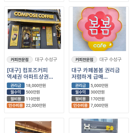
대구 수성구
대구 수성구
커피전문점
커피전문점
[대구] 컴포즈커피
대구 카페봄봄 권리금
역세권 아파트상권
저렴하게 급매
컨디션 좋은 매장입니다
나왔습니다. 카페봄봄
권리금
18,000만원
권리금
5,000만원
양도양수 가능합니다.
월수익
500만원
월수익
300만원
소자본창업 !
월비용
110만원
월비용
170만원
인수비용
22,000만원
인수비용
7,000만원