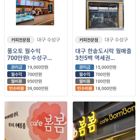
대구 수성구
대구 수성구
커피전문점
커피전문점
풀오토 월수익
대구 한솥도시락 월매출
700만원! 수성구
3천5백 역세권
투썸플레이스 (카페/
매장입니다
권리금
19,000만원
권리금
15,000만원
프랜차이즈)
월수익
700만원
월수익
700만원
월비용
950만원
월비용
100만원
인수비용
39,000만원
인수비용
18,000만원