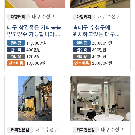
대구 수성구
대구 수성구
대형커피
대형커피
대구 상권좋은 카페봄봄
★대구 수성구에
양도양수 가능합니다.
위치하고있는 대구
부부창업 일단
브랜드 카페봄봄입니다
권리금
11,000만원
권리금
20,000만원
힘들지않습니다.
~★
월수익
400만원
월수익
800만원
소자본창업 가능
월비용
120만원
월비용
400만원
인수비용
13,000만원
인수비용
25,000만원
대구 수성구
대구 수성구
커피전문점
커피전문점