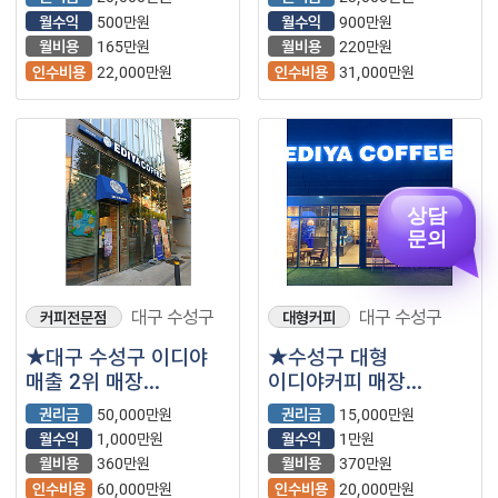
프랜차이즈 카페 매물!!
월수익
500만원
월수익
900만원
월비용
165만원
월비용
220만원
인수비용
22,000만원
인수비용
31,000만원
상담
문의
대구 수성구
대구 수성구
커피전문점
대형커피
★대구 수성구 이디야
★수성구 대형
매출 2위 매장
이디야커피 매장
나왔습니다 !!!★
저렴하게 나왔습니당
권리금
50,000만원
권리금
15,000만원
~★
월수익
1,000만원
월수익
1만원
월비용
360만원
월비용
370만원
인수비용
60,000만원
인수비용
20,000만원