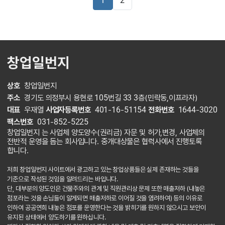
1
2
창업일번지
상호
창업일번지
주소
경기도 의정부시 용현로 105번길 33 3층(민락동,이프라자)
대표
우재열
사업자등록번호
401-16-51154
전화번호
1644-3020
팩스번호
031-852-5225
창업일번지 는 사업체 양도양수(권리금) 자문 및 허가,변경, 사업체의
전반적 운영을 돕는 회사입니다. 중개대상물은 협력사에서 진행토록
합니다.
저희 창업일번지 사이트에서 광고하고 있는 창업상품들은 실제 존재하는 것들을
기준으로 작성된 것임을 알려드리는 바입니다.
단, 대부분의 양도인은 건물주와의 관계 및 직원관리상 문제 또한 매출저하 (내놓은
점포라는 것을 손님들이 알게되면 매출저하로 이어질 것을 염려하여) 등의 이유로
인하여 공공연희 내놓은 점포를 운영한다는 것을 밝히기를 원하지 않으시고 보안이
유지된 상태에서 양도하기를 원하십니다.