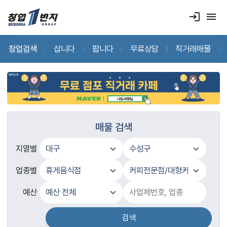
login
menu
창업검색
삽니다
팝니다
무료상담
직거래매물
매물 검색
지열별
업종별
예산
검색