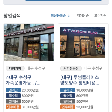
창업검색
최신등록순
저예산순
고수익순
대구 수성구
대구 수성구
대형커피
커피전문점
⭐대구 수성구
[대구] 투썸플레이스
가족운영가능 ! /
양도양수 창업비용
최신인테리어 /
권리금 수익 총정리
권리금
23,000만원
권리금
18,000만원
대형평수 / ＂
(프랜차이즈/카페/
월수익
800만원
월수익
800만원
투썸플레이스＂⭐
대형카페)
월비용
500만원
월비용
500만원
인수비용
31,000만원
인수비용
23,000만원