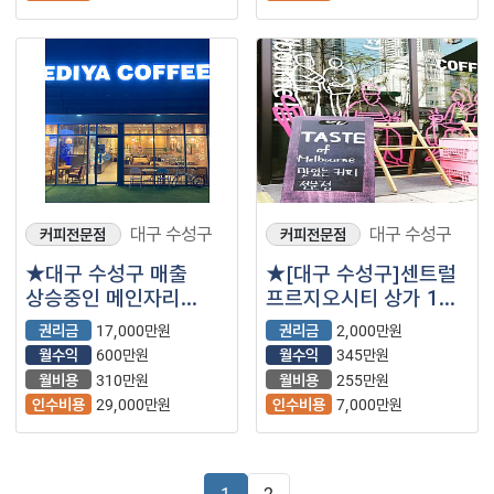
대구 수성구
대구 수성구
커피전문점
커피전문점
★대구 수성구 매출
★[대구 수성구]센트럴
상승중인 메인자리
프르지오시티 상가 1층
이디야 매장 나왔습니다
카페매장★
권리금
17,000만원
권리금
2,000만원
~★
월수익
600만원
월수익
345만원
월비용
310만원
월비용
255만원
인수비용
29,000만원
인수비용
7,000만원