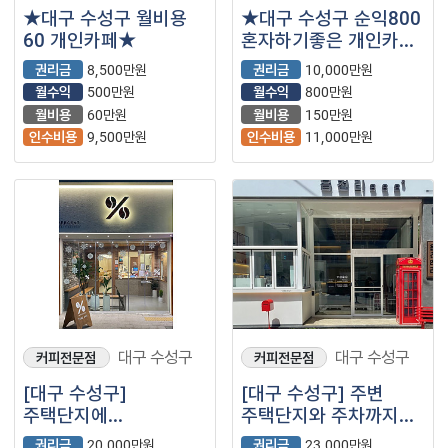
★대구 수성구 월비용
★대구 수성구 순익800
60 개인카페★
혼자하기좋은 개인카페
★
권리금
8,500만원
권리금
10,000만원
월수익
500만원
월수익
800만원
월비용
60만원
월비용
150만원
인수비용
9,500만원
인수비용
11,000만원
대구 수성구
대구 수성구
커피전문점
커피전문점
[대구 수성구]
[대구 수성구] 주변
주택단지에
주택단지와 주차까지
둘러쌓여있는
좋은 카페매물!!
권리금
20,000만원
권리금
23,000만원