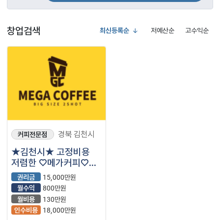
창업검색
최신등록순
저예산순
고수익순
경북 김천시
커피전문점
★김천시★ 고정비용
저렴한 ♡메가커피♡
입니다! 권리 적정하게
권리금
15,000만원
나온 매장입니다.
월수익
800만원
월비용
130만원
인수비용
18,000만원