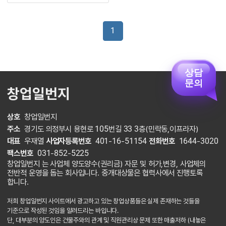
1
상담
문의
창업일번지
상호
창업일번지
주소
경기도 의정부시 용현로 105번길 33 3층(민락동,이프라자)
대표
우재열
사업자등록번호
401-16-51154
전화번호
1644-3020
팩스번호
031-852-5225
창업일번지 는 사업체 양도양수(권리금) 자문 및 허가,변경, 사업체의
전반적 운영을 돕는 회사입니다. 중개대상물은 협력사에서 진행토록
합니다.
저희 창업일번지 사이트에서 광고하고 있는 창업상품들은 실제 존재하는 것들을
기준으로 작성된 것임을 알려드리는 바입니다.
단, 대부분의 양도인은 건물주와의 관계 및 직원관리상 문제 또한 매출저하 (내놓은