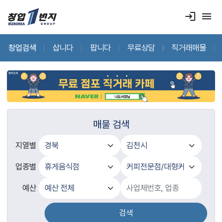
login
menu
창업검색
삽니다
팝니다
무료상담
직거래매물
매물 검색
지열별
업종별
예산
검색