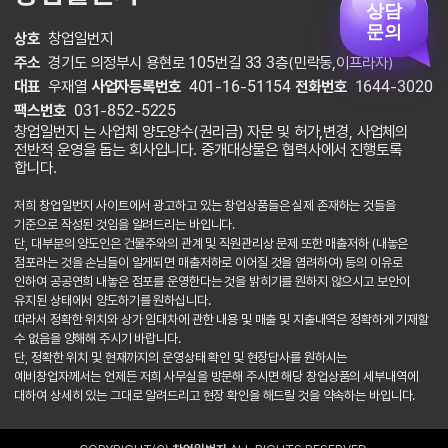
상담
문의
상호
창업일번지
주소
경기도 의정부시 용현로 105번길 33 3층(민락동,이프라자)
대표
우재열
사업자등록번호
401-16-51154
전화번호
1644-3020
팩스번호
031-852-5225
창업일번지 는 사업체 양도양수(권리금) 자문 및 허가,변경, 사업체의
전반적 운영을 돕는 회사입니다. 중개대상물은 협력사에서 진행토록
합니다.
저희 창업일번지 사이트에서 광고하고 있는 창업상품들은 실제 존재하는 것들을
기준으로 작성된 것임을 알려드리는 바입니다.
단, 대부분의 양도인은 건물주와의 관계 및 직원관리상 문제 또한 매출저하 (내놓은
점포라는 것을 손님들이 알게되면 매출저하로 이어질 것을 염려하여) 등의 이유로
인하여 공공연희 내놓은 점포를 운영한다는 것을 밝히기를 원하지 않으시고 보안이
유지된 상태에서 양도하기를 원하십니다.
따라서 정확한 위치와 상가 임대차에 관한 내용 및 매출 및 지출내역은 정확하게 기재할
수 없음을 양해해 주시기 바랍니다.
단, 정확한 위치 및 현재까지의 운영상태 확인 및 현장답사를 원하시는
예비창업자께서는 언제든 저희 사무실을 방문해 주시면 해당 창업상품의 세부내역에
대하여 상세히 있는 그대로 알려드리고 현장 확인을 해드릴 것을 약속하는 바입니다.