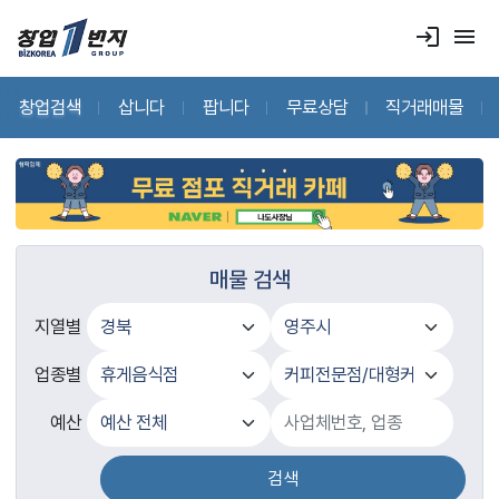
login
menu
창업검색
삽니다
팝니다
무료상담
직거래매물
매물 검색
지열별
업종별
예산
검색