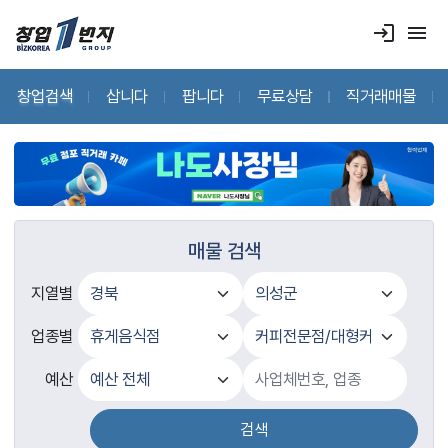
login
menu
창업검색
삽니다
팝니다
무료상담
직거래매물
매물 검색
지열별
업종별
예산
검색