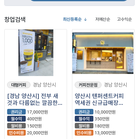
창업검색
최신등록순
저예산순
고수익순
경남 양산시
경남 양산시
대형커피
커피전문점
[경남 양산시] 전부 새
양산시 텐퍼센트커피
것과 다름없는 깔끔한
역세권 신규급매장
매장, 컴포즈커피
소자본창업
권리금
17,000만원
권리금
10,000만원
추천드립니다
월수익
400만원
월수익
350만원
월비용
150만원
월비용
180만원
인수비용
20,000만원
인수비용
13,000만원