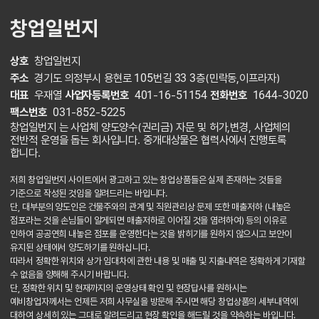
창업일번지
상호
창업일번지
주소
경기도 의정부시 용현로 105번길 33 3층(민락동,이프라자)
대표
우재열
사업자등록번호
401-16-51154
전화번호
1644-3020
팩스번호
031-852-5225
창업일번지 는 사업체 양도양수(권리금) 자문 및 허가,변경, 사업체의
전반적 운영을 돕는 회사입니다. 중개대상물은 협력사에서 진행토록
합니다.
저희 창업일번지 사이트에서 광고하고 있는 창업상품들은 실제 존재하는 것들을
기준으로 작성된 것임을 알려드리는 바입니다.
단, 대부분의 양도인은 건물주와의 관계 및 직원관리상 문제 또한 매출저하 (내놓은
점포라는 것을 손님들이 알게되면 매출저하로 이어질 것을 염려하여) 등의 이유로
인하여 공공연희 내놓은 점포를 운영한다는 것을 밝히기를 원하지 않으시고 보안이
유지된 상태에서 양도하기를 원하십니다.
따라서 정확한 위치와 상가 임대차에 관한 내용 및 매출 및 지출내역은 정확하게 기재할
수 없음을 양해해 주시기 바랍니다.
단, 정확한 위치 및 현재까지의 운영상태 확인 및 현장답사를 원하시는
예비창업자께서는 언제든 저희 사무실을 방문해 주시면 해당 창업상품의 세부내역에
대하여 상세히 있는 그대로 알려드리고 현장 확인을 해드릴 것을 약속하는 바입니다.