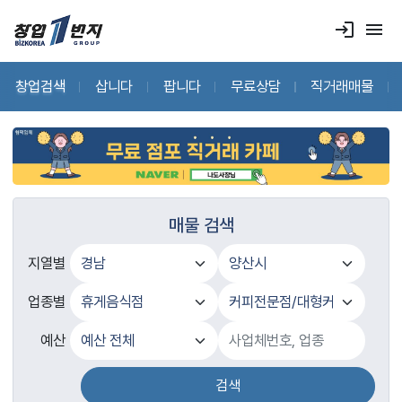
login
menu
창업검색
삽니다
팝니다
무료상담
직거래매물
매물 검색
지열별
업종별
예산
검색