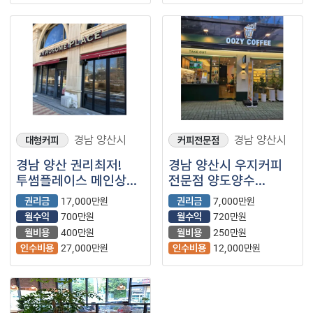
경남 양산시
경남 양산시
대형커피
커피전문점
경남 양산 권리최저!
경남 양산시 우지커피
투썸플레이스 메인상권
전문점 양도양수
(프랜차이즈/카페/
매매합니다. 이제는
권리금
17,000만원
권리금
7,000만원
대형카페)
우지커피입니다.
월수익
700만원
월수익
720만원
월비용
400만원
월비용
250만원
인수비용
27,000만원
인수비용
12,000만원