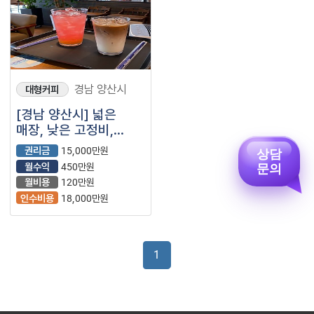
경남 양산시
대형커피
[경남 양산시] 넓은
매장, 낮은 고정비,
이디야커피
권리금
15,000만원
상담
문의
월수익
450만원
월비용
120만원
인수비용
18,000만원
1