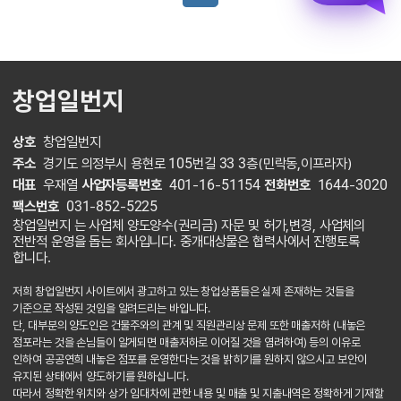
창업일번지
상호
창업일번지
주소
경기도 의정부시 용현로 105번길 33 3층(민락동,이프라자)
대표
우재열
사업자등록번호
401-16-51154
전화번호
1644-3020
팩스번호
031-852-5225
창업일번지 는 사업체 양도양수(권리금) 자문 및 허가,변경, 사업체의
전반적 운영을 돕는 회사입니다. 중개대상물은 협력사에서 진행토록
합니다.
저희 창업일번지 사이트에서 광고하고 있는 창업상품들은 실제 존재하는 것들을
기준으로 작성된 것임을 알려드리는 바입니다.
단, 대부분의 양도인은 건물주와의 관계 및 직원관리상 문제 또한 매출저하 (내놓은
점포라는 것을 손님들이 알게되면 매출저하로 이어질 것을 염려하여) 등의 이유로
인하여 공공연희 내놓은 점포를 운영한다는 것을 밝히기를 원하지 않으시고 보안이
유지된 상태에서 양도하기를 원하십니다.
따라서 정확한 위치와 상가 임대차에 관한 내용 및 매출 및 지출내역은 정확하게 기재할