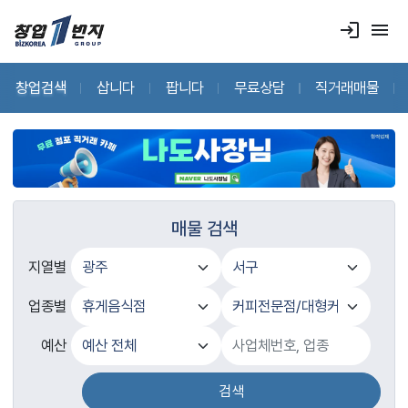
login
menu
창업검색
삽니다
팝니다
무료상담
직거래매물
매물 검색
지열별
업종별
예산
검색