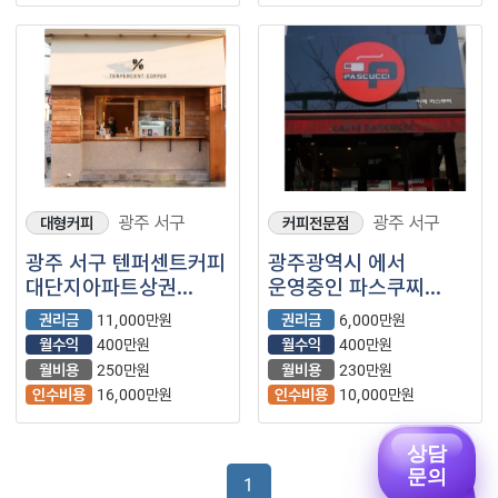
광주 서구
광주 서구
대형커피
커피전문점
광주 서구 텐퍼센트커피
광주광역시 에서
대단지아파트상권
운영중인 파스쿠찌
양도양수 합니다
급매로 나왔습니다!
권리금
11,000만원
권리금
6,000만원
권리 6천!!!
월수익
400만원
월수익
400만원
월비용
250만원
월비용
230만원
인수비용
16,000만원
인수비용
10,000만원
상담
문의
1