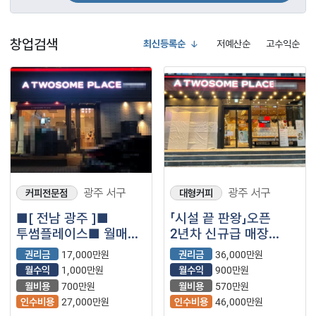
창업검색
최신등록순
저예산순
고수익순
광주 서구
광주 서구
커피전문점
대형커피
■[ 전남 광주 ]■
「시설 끝 판왕」오픈
투썸플레이스■ 월매출
2년차 신규급 매장
4,500만원 나오는매장
【투썸플레이스】
권리금
17,000만원
권리금
36,000만원
나왔습니다.■
월수익
1,000만원
월수익
900만원
월비용
700만원
월비용
570만원
인수비용
27,000만원
인수비용
46,000만원