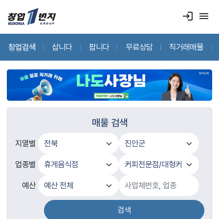
login
menu
창업검색
삽니다
팝니다
무료상담
직거래매물
매물 검색
지열별
업종별
예산
검색