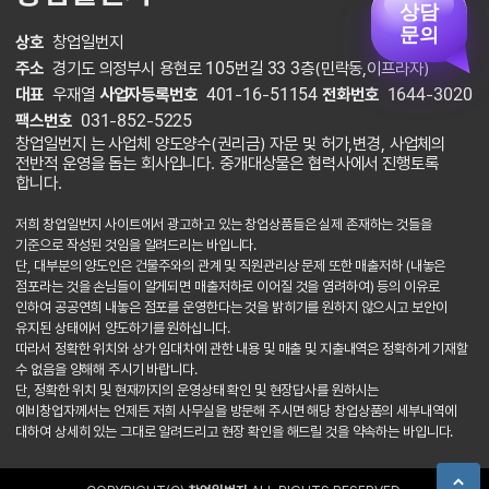
상담
문의
상호
창업일번지
주소
경기도 의정부시 용현로 105번길 33 3층(민락동,이프라자)
대표
우재열
사업자등록번호
401-16-51154
전화번호
1644-3020
팩스번호
031-852-5225
창업일번지 는 사업체 양도양수(권리금) 자문 및 허가,변경, 사업체의
전반적 운영을 돕는 회사입니다. 중개대상물은 협력사에서 진행토록
합니다.
저희 창업일번지 사이트에서 광고하고 있는 창업상품들은 실제 존재하는 것들을
기준으로 작성된 것임을 알려드리는 바입니다.
단, 대부분의 양도인은 건물주와의 관계 및 직원관리상 문제 또한 매출저하 (내놓은
점포라는 것을 손님들이 알게되면 매출저하로 이어질 것을 염려하여) 등의 이유로
인하여 공공연희 내놓은 점포를 운영한다는 것을 밝히기를 원하지 않으시고 보안이
유지된 상태에서 양도하기를 원하십니다.
따라서 정확한 위치와 상가 임대차에 관한 내용 및 매출 및 지출내역은 정확하게 기재할
수 없음을 양해해 주시기 바랍니다.
단, 정확한 위치 및 현재까지의 운영상태 확인 및 현장답사를 원하시는
예비창업자께서는 언제든 저희 사무실을 방문해 주시면 해당 창업상품의 세부내역에
대하여 상세히 있는 그대로 알려드리고 현장 확인을 해드릴 것을 약속하는 바입니다.