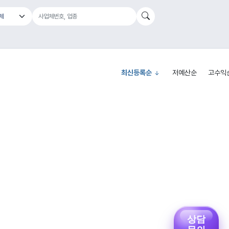
최신등록순
저예산순
고수익
상담
문의