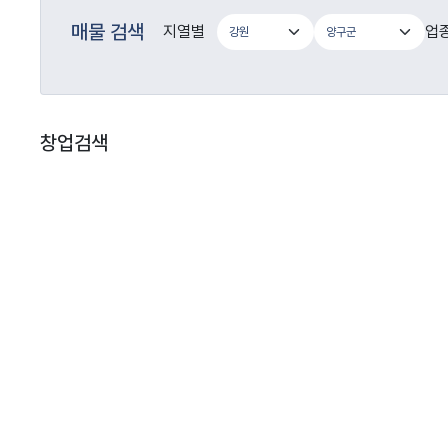
매물 검색
지열별
업
창업검색