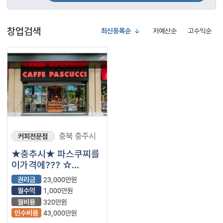
창업검색
최신등록순
저예산순
고수익순
충북 충주시
커피전문점
★충추시★ 파스쿠찌를
이가격에??? ☆
파스쿠찌☆ 입니다.^^
권리금
23,000만원
월수익
1,000만원
월비용
320만원
인수비용
43,000만원