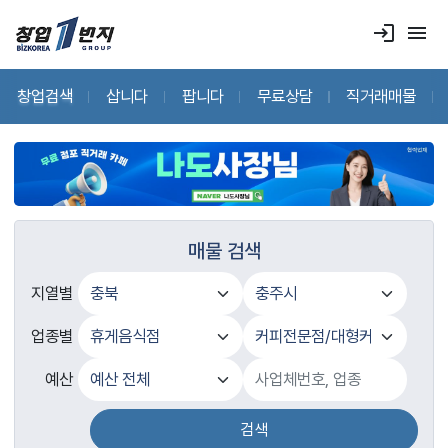
login
menu
창업검색
삽니다
팝니다
무료상담
직거래매물
매물 검색
지열별
업종별
예산
검색