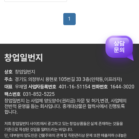
1
상담
문의
창업일번지
상호
창업일번지
주소
경기도 의정부시 용현로 105번길 33 3층(민락동,이프라자)
대표
우재열
사업자등록번호
401-16-51154
전화번호
1644-3020
팩스번호
031-852-5225
창업일번지 는 사업체 양도양수(권리금) 자문 및 허가,변경, 사업체의
전반적 운영을 돕는 회사입니다. 중개대상물은 협력사에서 진행토록
합니다.
저희 창업일번지 사이트에서 광고하고 있는 창업상품들은 실제 존재하는 것들을
기준으로 작성된 것임을 알려드리는 바입니다.
단, 대부분의 양도인은 건물주와의 관계 및 직원관리상 문제 또한 매출저하 (내놓은