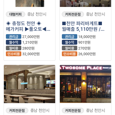
충남 천안시
충남 천안시
대형커피
커피전문점
◈ 충청도 천안 ◈
■천안 파리바게트■
메가커피 ▶풀오토◀
월매출 5,110만원 /
월매출4,200만원 /
리뉴얼 완료 /초보여성
권리금
27,000만원
권리금
18,000만원
고수익 /안전창업 /
안정창업 추천
월수익
1,210만원
월수익
901만원
초보추천
월비용
280만원
월비용
270만원
인수비용
32,000만원
인수비용
26,000만원
충남 천안시
충남 천안시
커피전문점
커피전문점