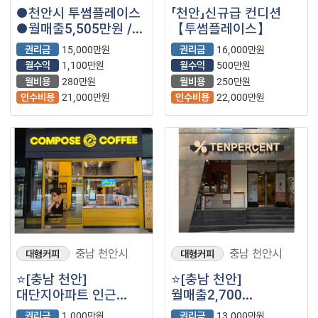
●천안시 투썸플레이스
「천안」신규급 컨디션
●월매출5,505만원 /
【투썸플레이스】
초보안정창업추천!
권리금
15,000만원
권리금
16,000만원
월수익
1,100만원
월수익
500만원
월비용
280만원
월비용
250만원
인수비용
21,000만원
인수비용
22,000만원
충남 천안시
충남 천안시
대형커피
대형커피
⭐️[충남 천안]
⭐️[충남 천안]
대단지아파트 인근
월매출2,700
풀오토 컴포즈커피/
텐퍼센트커피/ 19평/
권리금
1,000만원
권리금
13,000만원