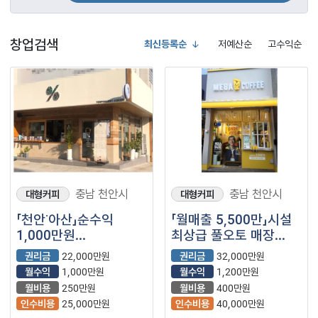
창업검색
최신등록순
저예산순
고수익순
충남 천안시
충남 천안시
대형커피
대형커피
「천안˙아산」순수익
「월매출 5,500만」시설
1,000만원
최상급 풀오토 매장
【텐퍼센트커피】
【메가커피】
권리금
22,000만원
권리금
32,000만원
월수익
1,000만원
월수익
1,200만원
월비용
250만원
월비용
400만원
인수비용
25,000만원
인수비용
40,000만원