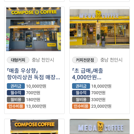
충남 천안시
충남 천안시
대형커피
커피전문점
「매출 우상향」
「초 급매」매출
항아리상권 독점 매장
4,000만원
【컴포즈커피】
【메가커피】
권리금
10,000만원
권리금
18,000만원
월수익
700만원
월수익
700만원
월비용
180만원
월비용
330만원
인수비용
13,000만원
인수비용
23,000만원