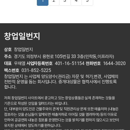
1
2
3
4
5
창업일번지
상호
창업일번지
주소
경기도 의정부시 용현로 105번길 33 3층(민락동,이프라자)
대표
우재열
사업자등록번호
401-16-51154
전화번호
1644-3020
팩스번호
031-852-5225
창업일번지 는 사업체 양도양수(권리금) 자문 및 허가,변경, 사업체의
전반적 운영을 돕는 회사입니다. 중개대상물은 협력사에서 진행토록
합니다.
저희 창업일번지 사이트에서 광고하고 있는 창업상품들은 실제 존재하는 것들을
기준으로 작성된 것임을 알려드리는 바입니다.
단, 대부분의 양도인은 건물주와의 관계 및 직원관리상 문제 또한 매출저하 (내놓은
점포라는 것을 손님들이 알게되면 매출저하로 이어질 것을 염려하여) 등의 이유로
인하여 공공연희 내놓은 점포를 운영한다는 것을 밝히기를 원하지 않으시고 보안이
유지된 상태에서 양도하기를 원하십니다.