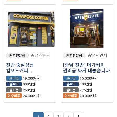
충남 천안시
충남 천안시
커피전문점
커피전문점
천안 중심상권
[충남 천안] 메가커피
컴포즈커피
권리금 싸게 내놓습니다
월매출3천3백
권리금
19,000만원
권리금
15,000만원
매장입니다
월수익
800만원
월수익
600만원
월비용
260만원
월비용
275만원
인수비용
24,000만원
인수비용
20,000만원