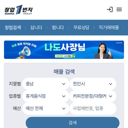
login
menu
창업검색
삽니다
팝니다
무료상담
직거래매물
매물 검색
지열별
업종별
예산
검색