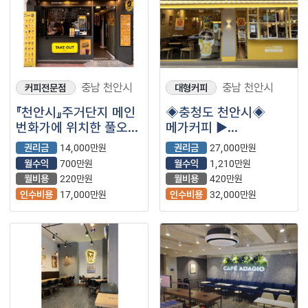
충남 천안시
충남 천안시
커피전문점
대형커피
『천안시』주거단지 메인
◈충청도 천안시◈
번화가에 위치한 풀오토
메가커피 ▶
매장【컴포즈커피】
월매출4,200만원◀
권리금
14,000만원
권리금
27,000만원
고수익 /안전창업 /
월수익
700만원
월수익
1,210만원
초보추천
월비용
220만원
월비용
420만원
인수비용
17,000만원
인수비용
32,000만원