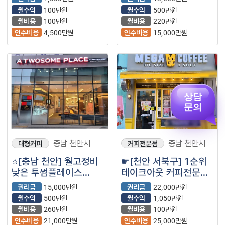
15평/ 월고정비낮은/
배후세대 많은
월수익
100만원
월수익
500만원
운영 8개월차 신규매장
대단지아파트 인근⭐️
월비용
100만원
월비용
220만원
⭐️
인수비용
4,500만원
인수비용
15,000만원
상담
문의
충남 천안시
충남 천안시
대형커피
커피전문점
⭐️[충남 천안] 월고정비
☛[천안 서북구] 1순위
낮은 투썸플레이스
테이크아웃 커피전문점
양도양수/ 풀오토
메가커피 ☚
권리금
15,000만원
권리금
22,000만원
월수익 500+@/생활,
월수익
500만원
월수익
1,050만원
주거상권⭐️
월비용
260만원
월비용
100만원
인수비용
21,000만원
인수비용
25,000만원