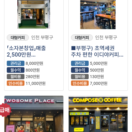
인천 부평구
인천 부평구
대형커피
대형커피
「소자본창업」매출
■부평구) 초역세권
2,500만원
주차 편한 이디야커피
【우지커피】
매장을 소개합니다.■
권리금
8,000만원
권리금
5,000만원
월수익
800만원
월수익
500만원
월비용
280만원
월비용
130만원
인수비용
11,000만원
인수비용
7,000만원