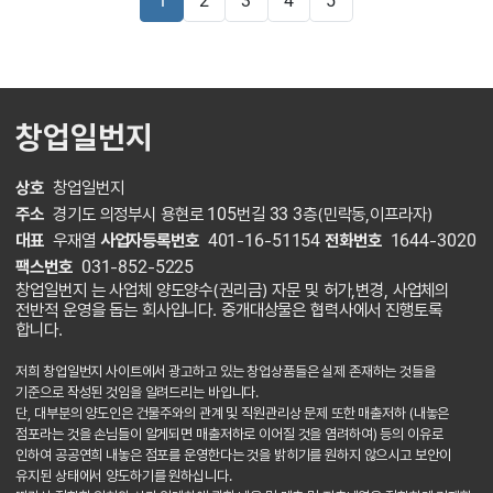
1
2
3
4
5
창업일번지
상호
창업일번지
주소
경기도 의정부시 용현로 105번길 33 3층(민락동,이프라자)
대표
우재열
사업자등록번호
401-16-51154
전화번호
1644-3020
팩스번호
031-852-5225
창업일번지 는 사업체 양도양수(권리금) 자문 및 허가,변경, 사업체의
전반적 운영을 돕는 회사입니다. 중개대상물은 협력사에서 진행토록
합니다.
저희 창업일번지 사이트에서 광고하고 있는 창업상품들은 실제 존재하는 것들을
기준으로 작성된 것임을 알려드리는 바입니다.
단, 대부분의 양도인은 건물주와의 관계 및 직원관리상 문제 또한 매출저하 (내놓은
점포라는 것을 손님들이 알게되면 매출저하로 이어질 것을 염려하여) 등의 이유로
인하여 공공연희 내놓은 점포를 운영한다는 것을 밝히기를 원하지 않으시고 보안이
유지된 상태에서 양도하기를 원하십니다.