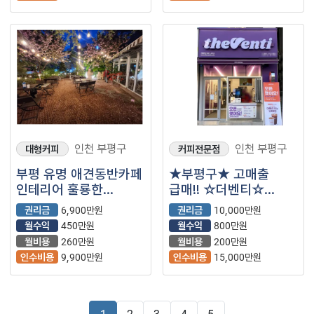
인천 부평구
인천 부평구
대형커피
커피전문점
부평 유명 애견동반카페
★부평구★ 고매출
인테리어 훌룡한
급매!! ☆더벤티☆
매장입니다
수익성 대박
권리금
6,900만원
권리금
10,000만원
매물입니다.
월수익
450만원
월수익
800만원
월비용
260만원
월비용
200만원
인수비용
9,900만원
인수비용
15,000만원