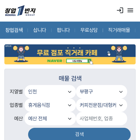
login
menu
창업검색
삽니다
팝니다
무료상담
직거래매물
매물 검색
지열별
업종별
예산
검색