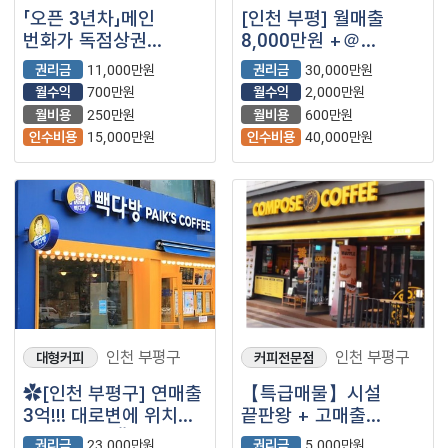
「오픈 3년차」메인
[인천 부평] 월매출
번화가 독점상권
8,000만원 +＠
【컴포즈커피】
투썸플레이스 양도양수
권리금
11,000만원
권리금
30,000만원
메인상권에 위치한 ＂
월수익
700만원
월수익
2,000만원
투썸플레이스＂ 입니다!
월비용
250만원
월비용
600만원
인수비용
15,000만원
인수비용
40,000만원
인천 부평구
인천 부평구
대형커피
커피전문점
✿[인천 부평구] 연매출
【특급매물】시설
3억!!! 대로변에 위치한
끝판왕 + 고매출
빽다방 매장✿
「컴포즈커피」
권리금
23,000만원
권리금
5,000만원