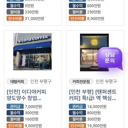
월수익
0만원
월수익
600만원
월비용
230만원
월비용
250만원
인수비용
31,000만원
인수비용
8,000만원
상담
문의
인천 부평구
인천 부평구
대형커피
커피전문점
[인천] 이디야커피
[인천 부평] [텐퍼센트
양도양수 창업
커피] 특!급! 역 핵심
(프랜차이즈/카페)
입지｜3년 운영 실적
권리금
7,000만원
권리금
14,000만원
검증, 리뷰 경쟁력 갖춘
월수익
300만원
월수익
800만원
고매출 매장
월비용
160만원
월비용
300만원
인수비용
9,000만원
인수비용
19,000만원