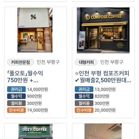
인천 부평구
인천 부평구
커피전문점
대형커피
「풀오토」월수익
⭐인천 부평 컴포즈커피
750만원 +
✔월매출2,500만원대
@【텐퍼센트커피】
✔월수익820만원대
권리금
14,000만원
권리금
13,000만원
월수익
900만원
월수익
820만원
월비용
300만원
월비용
300만원
인수비용
19,000만원
인수비용
20,000만원