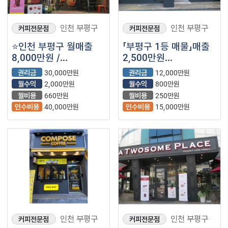
인천 부평구
인천 부평구
커피전문점
커피전문점
⭐인천 부평구 월매출
「부평구 1등 매물」매출
8,000만원 /
2,500만원
풀오토운영 / 월수익 약
【컴포즈커피】
권리금
30,000만원
권리금
12,000만원
2,000만원 / ＂
월수익
2,000만원
월수익
800만원
투썸플레이스＂ ⭐
월비용
660만원
월비용
250만원
인수비용
40,000만원
인수비용
15,000만원
인천 부평구
인천 부평구
커피전문점
커피전문점