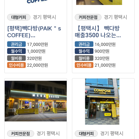
경기 평택시
경기 평택시
대형커피
커피전문점
[평택]빽다방(PAIK＂s
【평택시】 빽다방
COFFEE)
매출3500 나오는
매출4000~4500나오
프랜차이즈 카페
권리금
17,000만원
권리금
16,000만원
는 매장 양도양수
양도양수 직거래
월수익
1,000만원
월수익
900만원
합니다
희망합니다
월비용
320만원
월비용
320만원
인수비용
22,000만원
인수비용
21,000만원
경기 평택시
경기 평택시
커피전문점
대형커피