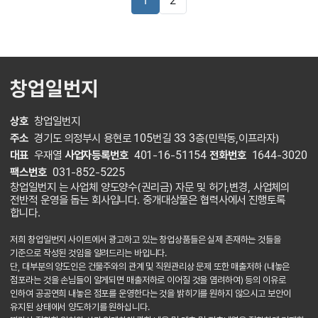
1
2
창업일번지
상호
창업일번지
주소
경기도 의정부시 용현로 105번길 33 3층(민락동,이프라자)
대표
우재열
사업자등록번호
401-16-51154
전화번호
1644-3020
팩스번호
031-852-5225
창업일번지 는 사업체 양도양수(권리금) 자문 및 허가,변경, 사업체의
전반적 운영을 돕는 회사입니다. 중개대상물은 협력사에서 진행토록
합니다.
저희 창업일번지 사이트에서 광고하고 있는 창업상품들은 실제 존재하는 것들을
기준으로 작성된 것임을 알려드리는 바입니다.
단, 대부분의 양도인은 건물주와의 관계 및 직원관리상 문제 또한 매출저하 (내놓은
점포라는 것을 손님들이 알게되면 매출저하로 이어질 것을 염려하여) 등의 이유로
인하여 공공연희 내놓은 점포를 운영한다는 것을 밝히기를 원하지 않으시고 보안이
유지된 상태에서 양도하기를 원하십니다.