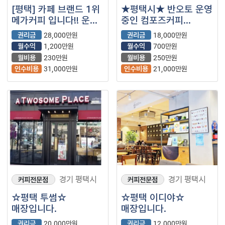
[평택] 카페 브랜드 1위
★평택시★ 반오토 운영
메가커피 입니다!! 운영
중인 컴포즈커피
잘되는 지역 입니다
매장입니다.
권리금
28,000만원
권리금
18,000만원
월수익
1,200만원
월수익
700만원
월비용
230만원
월비용
250만원
인수비용
31,000만원
인수비용
21,000만원
경기 평택시
경기 평택시
커피전문점
커피전문점
☆평택 투썸☆
☆평택 이디야☆
매장입니다.
매장입니다.
권리금
20,000만원
권리금
12,000만원