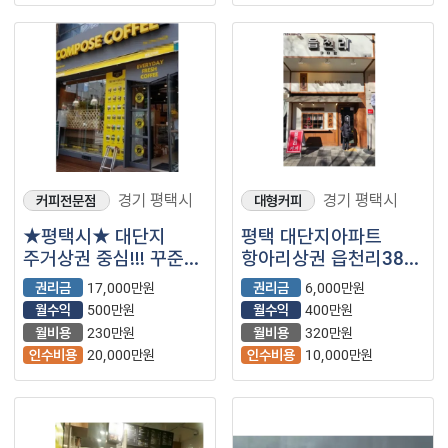
경기 평택시
경기 평택시
커피전문점
대형커피
★평택시★ 대단지
평택 대단지아파트
주거상권 중심!!! 꾸준한
항아리상권 읍천리382
매출 ♡컴포즈커피♡
신규급매장입니다
권리금
17,000만원
권리금
6,000만원
입니다.^^
월수익
500만원
월수익
400만원
월비용
230만원
월비용
320만원
인수비용
20,000만원
인수비용
10,000만원