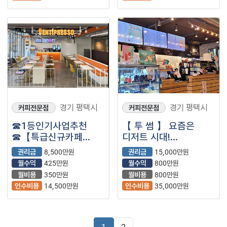
경기 평택시
경기 평택시
커피전문점
커피전문점
☎1등인기사업추천
【 투 썸 】 요즘은
☎【특급신규카페
디저트 시대!
창업】【수익
아메리카노 한잔,
권리금
8,500만원
권리금
15,000만원
500만원】초보♥
디저트 하나는 필수인
월수익
425만원
월수익
800만원
고수익♥남자♥여자
시대!
월비용
350만원
월비용
800만원
인수비용
14,500만원
인수비용
35,000만원