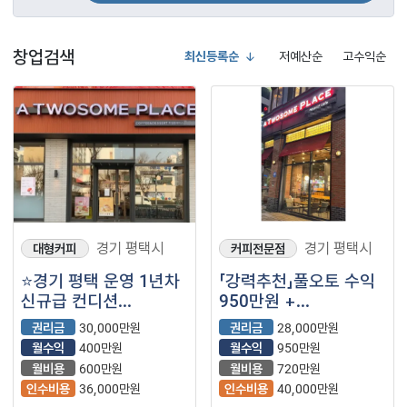
창업검색
최신등록순
저예산순
고수익순
경기 평택시
경기 평택시
대형커피
커피전문점
⭐경기 평택 운영 1년차
「강력추천」풀오토 수익
신규급 컨디션
950만원 +
투썸플레이스 매장을
@【투썸플레이스】
권리금
30,000만원
권리금
28,000만원
소개합니다 ⭐
월수익
400만원
월수익
950만원
월비용
600만원
월비용
720만원
인수비용
36,000만원
인수비용
40,000만원