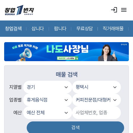
login
menu
창업검색
삽니다
팝니다
무료상담
직거래매물
매물 검색
지열별
업종별
예산
검색