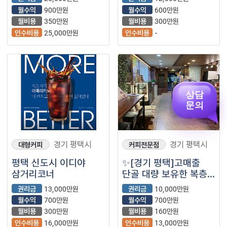
월수익
900만원
월수익
600만원
월비용
350만원
월비용
300만원
인수비용
25,000만원
인수비용
-
상담
문의
경기 평택시
경기 평택시
대형커피
커피전문점
평택 신도시 이디야
✨[경기 평택]고매출
삼거리코너
단골 대량 보유한 복층
요거프레소✨
권리금
13,000만원
권리금
10,000만원
월수익
700만원
월수익
700만원
월비용
300만원
월비용
160만원
인수비용
16,000만원
인수비용
13,000만원