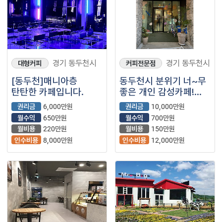
경기 동두천시
경기 동두천시
대형커피
커피전문점
[동두천]매니아층
동두천시 분위기 너~무
탄탄한 카페입니다.
좋은 개인 감성카페!
수익도 좋아요^^
권리금
6,000만원
권리금
10,000만원
월수익
650만원
월수익
700만원
월비용
220만원
월비용
150만원
인수비용
8,000만원
인수비용
12,000만원