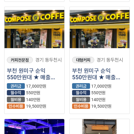
경기 동두천시
경기 동두천시
커피전문점
대형커피
부천 원미구 순익
부천 원미구 순익
550만원대 ★ 매출
550만원대 ★ 매출
안정적인 컴포즈커피
안정적인 컴포즈커피
권리금
17,000만원
권리금
17,000만원
양도양수합니다.
양도양수합니다.
월수익
550만원
월수익
550만원
월비용
140만원
월비용
140만원
인수비용
19,500만원
인수비용
19,500만원