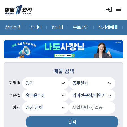
login
menu
창업검색
삽니다
팝니다
무료상담
직거래매물
매물 검색
지열별
업종별
예산
검색