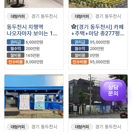
경기 동두천시
경기 동두천시
대형커피
대형커피
동두천시 지행역
✿[경기 동두천시] 카페
나오자마자 보이는 1층
+주택+마당 총277평
카페!!
✿
권리금
6,000만원
권리금
95,000만원
월수익
200만원
월수익
200만원
월비용
165만원
월비용
0만원
인수비용
8,000만원
인수비용
95,000만원
상담
문의
경기 동두천시
경기 동두천시
대형커피
대형커피