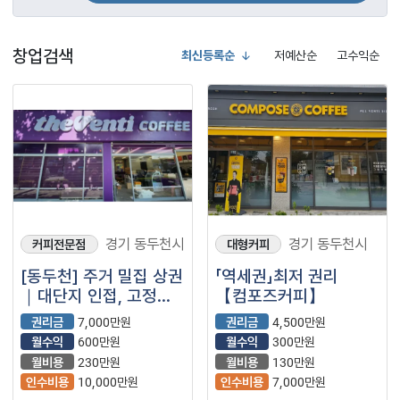
창업검색
최신등록순
저예산순
고수익순
경기 동두천시
경기 동두천시
커피전문점
대형커피
[동두천] 주거 밀집 상권
「역세권」최저 권리
｜대단지 인접, 고정
【컴포즈커피】
유입 안정적인 더벤티
권리금
7,000만원
권리금
4,500만원
매장 급매!!
월수익
600만원
월수익
300만원
월비용
230만원
월비용
130만원
인수비용
10,000만원
인수비용
7,000만원