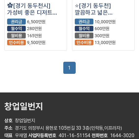
✿[경기 동두천시]
⭐[경기 동두천]
가성비 좋은 디저트
깔끔하고 넓은
맛집! 프렌차이즈 카페
인테리어의 디저트 카페
권리금
6,500만원
권리금
10,000만원
✿
⭐
월수익
280만원
월수익
600만원
월비용
165만원
월비용
300만원
인수비용
9,500만원
인수비용
13,000만원
1
창업일번지
상호
창업일번지
주소
경기도 의정부시 용현로 105번길 33 3층(민락동,이프라자)
대표
우재열
사업자등록번호
401-16-51154
전화번호
1644-3020