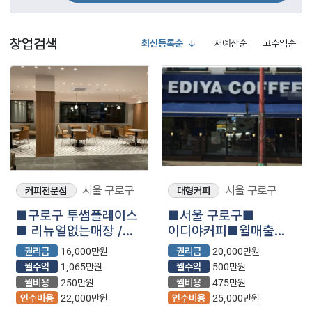
창업검색
최신등록순
저예산순
고수익순
서울 구로구
서울 구로구
커피전문점
대형커피
■구로구 투썸플레이스
■서울 구로구■
■ 리뉴얼없는매장 /
이디야커피■월매출
월수익1,065만원 /
3500이상 매장
권리금
16,000만원
권리금
20,000만원
초보추천창업
나왔습니다.
월수익
1,065만원
월수익
500만원
월비용
250만원
월비용
475만원
인수비용
22,000만원
인수비용
25,000만원