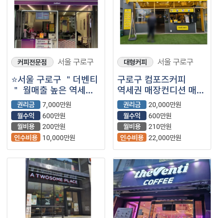
서울 구로구
서울 구로구
커피전문점
대형커피
⭐서울 구로구 ＂더벤티
구로구 컴포즈커피
＂ 월매출 높은 역세권
역세권 매장컨디션 매우
매장 저가커피
좋습니다
권리금
7,000만원
권리금
20,000만원
프랜차이즈 ⭐
월수익
600만원
월수익
600만원
월비용
200만원
월비용
210만원
인수비용
10,000만원
인수비용
22,000만원