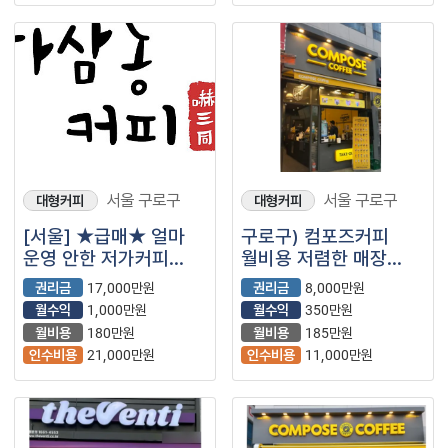
서울 구로구
서울 구로구
대형커피
대형커피
[서울] ★급매★ 얼마
구로구) 컴포즈커피
운영 안한 저가커피
월비용 저렴한 매장
하삼동커피 등장!
소개합니다.
권리금
17,000만원
권리금
8,000만원
월수익
1,000만원
월수익
350만원
월비용
180만원
월비용
185만원
인수비용
21,000만원
인수비용
11,000만원