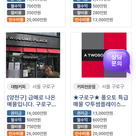
도와드리겠습니다.
권리금 인하하여
월수익
700만원
월수익
500만원
진행합니다.
월비용
350만원
월비용
280만원
인수비용
20,000만원
인수비용
13,000만원
상담
문의
서울 구로구
서울 구로구
대형커피
커피전문점
[양천구] 급매로 나온
★구로구★ 풀오토 특급
매물입니다. 구로구
매물 ♡투썸플레이스♡
투썸플레이스 입니다.
입니다.^^
권리금
16,000만원
권리금
13,000만원
월수익
500만원
월수익
600만원
월비용
750만원
월비용
500만원
인수비용
26,000만원
인수비용
20,000만원