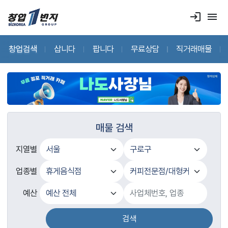
login
menu
창업검색
삽니다
팝니다
무료상담
직거래매물
매물 검색
지열별
업종별
예산
검색