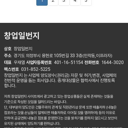
1
2
3
4
5
창업일번지
상호
창업일번지
주소
경기도 의정부시 용현로 105번길 33 3층(민락동,이프라자)
대표
우재열
사업자등록번호
401-16-51154
전화번호
1644-3020
팩스번호
031-852-5225
창업일번지 는 사업체 양도양수(권리금) 자문 및 허가,변경, 사업체의
전반적 운영을 돕는 회사입니다. 중개대상물은 협력사에서 진행토록
합니다.
저희 창업일번지 사이트에서 광고하고 있는 창업상품들은 실제 존재하는 것들을
기준으로 작성된 것임을 알려드리는 바입니다.
단, 대부분의 양도인은 건물주와의 관계 및 직원관리상 문제 또한 매출저하 (내놓은
점포라는 것을 손님들이 알게되면 매출저하로 이어질 것을 염려하여) 등의 이유로
인하여 공공연희 내놓은 점포를 운영한다는 것을 밝히기를 원하지 않으시고 보안이
유지된 상태에서 양도하기를 원하십니다.