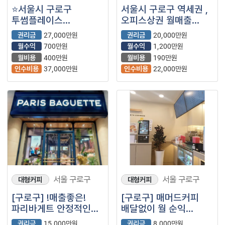
⭐서울시 구로구
서울시 구로구 역세권 ,
투썸플레이스
오피스상권 월매출
복합상권에서 고매출
5천5백 꾸준하게
권리금
27,000만원
권리금
20,000만원
나오는 매장으로 인수
나오는 매장입니다
월수익
700만원
월수익
1,200만원
후 바로 운영이
월비용
400만원
월비용
190만원
가능합니다.
인수비용
37,000만원
인수비용
22,000만원
서울 구로구
서울 구로구
대형커피
대형커피
[구로구] !매출좋은!
[구로구] 매머드커피
파리바게트 안정적인
배달없이 월 순익
브랜드 인수
500만원 이상 매장
권리금
15,000만원
권리금
8,000만원