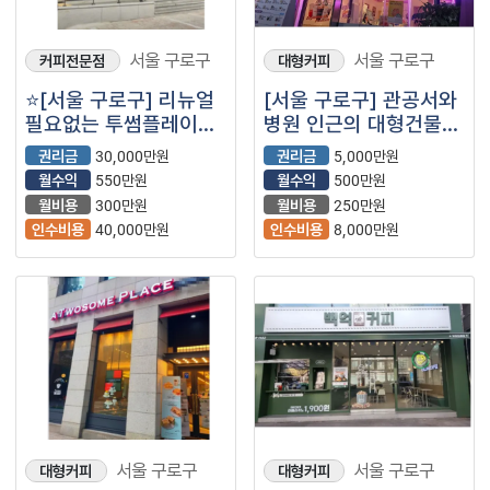
서울 구로구
서울 구로구
커피전문점
대형커피
⭐️[서울 구로구] 리뉴얼
[서울 구로구] 관공서와
필요없는 투썸플레이스
병원 인근의 대형건물
/ 월매출4천+@/
독점 더벤티매장을
권리금
30,000만원
권리금
5,000만원
배달낮음⭐️
소개합니다.
월수익
550만원
월수익
500만원
월비용
300만원
월비용
250만원
인수비용
40,000만원
인수비용
8,000만원
서울 구로구
서울 구로구
대형커피
대형커피