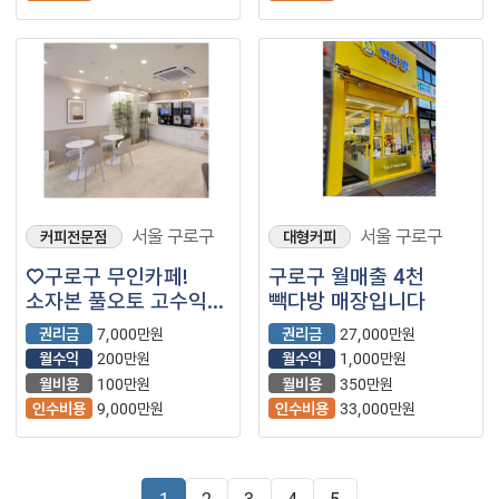
서울 구로구
서울 구로구
커피전문점
대형커피
♡구로구 무인카페!
구로구 월매출 4천
소자본 풀오토 고수익
빽다방 매장입니다
투잡 부업 강력추천
권리금
7,000만원
권리금
27,000만원
매장입니다♡
월수익
200만원
월수익
1,000만원
월비용
100만원
월비용
350만원
인수비용
9,000만원
인수비용
33,000만원